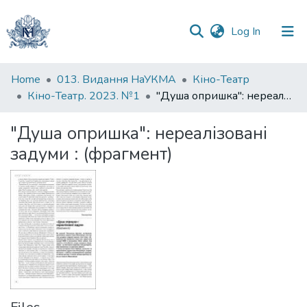
(current)
Log In
Communities
Home
013. Видання НаУКМА
Кіно-Театр
&
Кіно-Театр. 2023. №1
"Душа опришка": нереалізовані задуми : (фрагмент)
Collections
"Душа опришка": нереалізовані
All of DSpace
задуми : (фрагмент)
Statistics