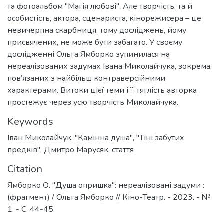
та фотоальбом "Магія любові". Але творчість, та й
особистість, актора, сценариста, кінорежисера – це
невичерпна скарбниця, тому досліджень, йому
присвячених, не може бути забагато. У своєму
дослідженні Ольга Ямборко зупинилася на
нереалізованих задумах Івана Миколайчука, зокрема,
пов’язаних з найбільш контраверсійними
характерами. Витоки цієї теми і її тяглість авторка
простежує через усю творчість Миколайчука.
Keywords
Іван Миколайчук
,
"Камінна душа"
,
"Тіні забутих
предків"
,
Дмитро Марусяк
,
стаття
Citation
Ямборко О. "Душа опришка": нереалізовані задуми :
(фрагмент) / Ольга Ямборко // Кіно-Театр. - 2023. - №
1. - C. 44-45.