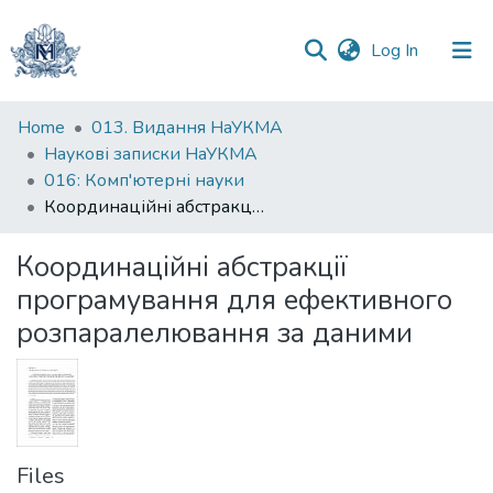
(current)
Log In
Communities
Home
013. Видання НаУКМА
&
Наукові записки НаУКМА
Collections
016: Комп'ютерні науки
Координаційні абстракції програмування для ефективного розпаралелювання за даними
All of DSpace
Координаційні абстракції
Statistics
програмування для ефективного
розпаралелювання за даними
Files