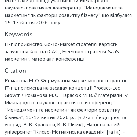
Матеріали доповіді учасників IV Міжнародної
науково-практичної конференції "Менеджмент та
маркетинг як фактори розвитку бізнесу", що відбулася
15-17 квітня 2026 року.
Keywords
ІТ-підприємство
,
Go-To-Market стратегія
,
вартість
залучення клієнта (CAC)
,
Freemium-стратегія
,
SaaS-
маркетинг
,
матеріали конференції
Citation
Романова М. О. Формування маркетингової стратегії
ІТ-підприємства на засадах концепції Product-Led
Growth / Романова М. О., Тарасюк М. В. // Матеріали ІV
Міжнародної науково-практичної конференції
"Менеджмент та маркетинг як фактори розвитку
бізнесу", 15-17 квітня 2026 р. : [у 2-х т. / відп. ред. та
упоряд. В. В. Храпкіна, К. В. Пічик] ; Національний
університет "Києво-Могилянська академія" [та ін.]. -