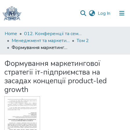
(current)
Log In
Communities
Home
012. Конференції та семінари НаУКМА
&
Менеджмент та маркетинг як фактори розвитку бізнесу : матеріали ІV Міжнародної науково-практичної конференції 15-17 квітня 2026 р.
Том 2
Collections
Формування маркетингової стратегії іт-підприємства на засадах концепції product-led growth
All of DSpace
Формування маркетингової
стратегії іт-підприємства на
Statistics
засадах концепції product-led
growth