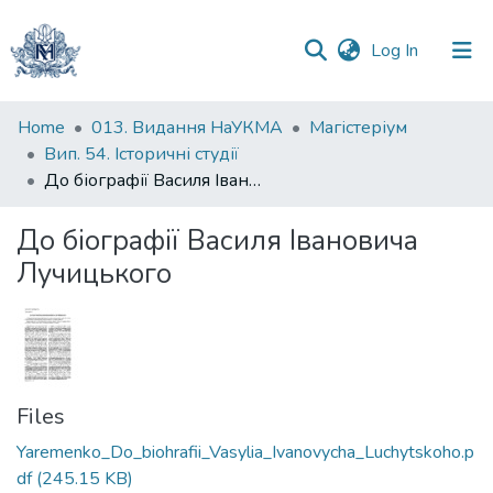
(current)
Log In
Communities
Home
013. Видання НаУКМА
Магістеріум
&
Вип. 54. Історичні студії
Collections
До біографії Василя Івановича Лучицького
All of DSpace
До біографії Василя Івановича
Лучицького
Statistics
Files
Yaremenko_Do_biohrafii_Vasylia_Ivanovycha_Luchytskoho.p
df
(245.15 KB)