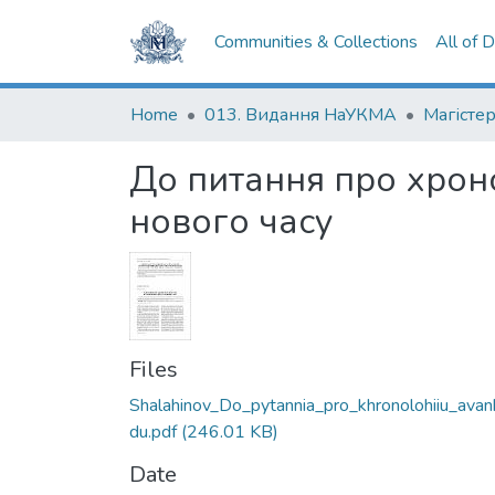
Communities & Collections
All of 
Home
013. Видання НаУКМА
Магістер
До питання про хроно
нового часу
Files
Shalahinov_Do_pytannia_pro_khronolohiiu_avan
du.pdf
(246.01 KB)
Date