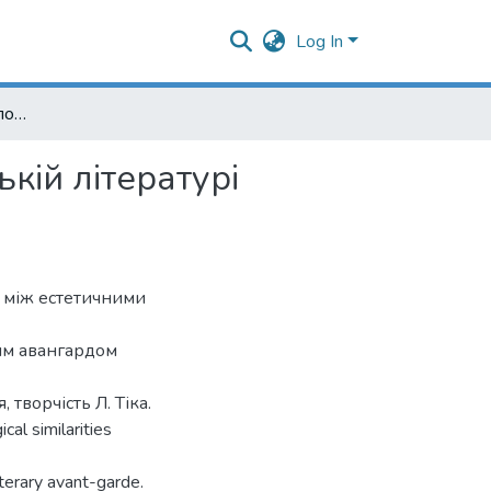
Log In
До питання про хронологію авангарду в європейській літературі нового часу
кій літературі
і між естетичними
им авангардом
творчість Л. Тіка.
cal similarities
terary avant-garde.