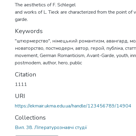
The aesthetics of F. Schlegel
and works of L. Tieck are characterized from the point of 
garde.
Keywords
"штюрмерство"
,
німецький романтизм
,
авангард
,
мо
новаторство
,
постмодерн
,
автор
,
герой
,
публіка
,
стат
movement
,
German Romanticism
,
Avant-Garde
,
youth
,
in
postmodern
,
author
,
hero
,
public
Citation
1111
URI
https://ekmair.ukma.edu.ua/handle/123456789/14904
Collections
Вип. 38. Літературознавчі студії