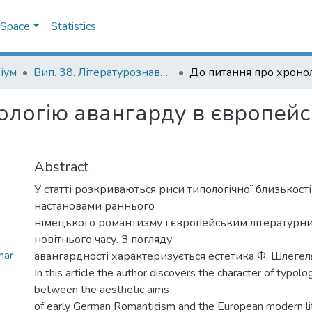
DSpace
Statistics
іум
Вип. 38. Літературознавчі студії
логію авангарду в європейсь
Abstract
У статті розкриваються риси типологічної близькост
настановами раннього
німецького романтизму і європейським літературн
новітнього часу. З погляду
har
авангардності характеризується естетика Ф. Шлегеля, 
In this article the author discovers the character of typologi
between the aesthetic aims
of early German Romanticism and the European modern li