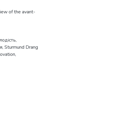
view of the avant-
лодість
,
тя
,
Sturmund Drang
novation
,