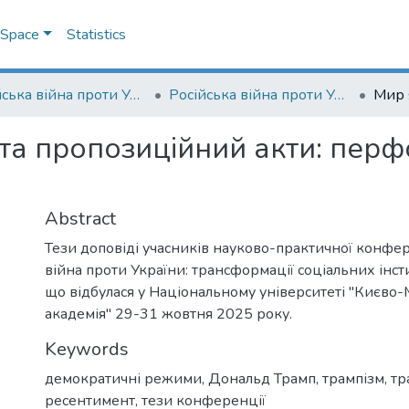
DSpace
Statistics
Російська війна проти України: трансформації соціальних інституцій та практик
Російська війна проти України: трансформації соціальних інституцій та практик: збірник тез другої науково-практичної конференції (29 — 31 жовтня 2025 року, м. Київ)
 та пропозиційний акти: пер
Abstract
Тези доповіді учасників науково-практичної конфер
війна проти України: трансформації соціальних інсти
що відбулася у Національному університеті "Києво
академія" 29-31 жовтня 2025 року.
Keywords
демократичні режими
,
Дональд Трамп
,
трампізм
,
тр
ресентимент
,
тези конференції