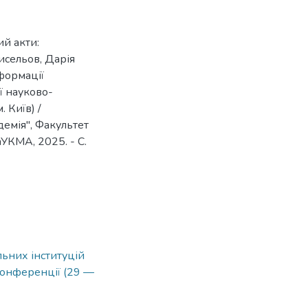
ий акти:
исельов, Дарія
сформації
ої науково-
 Київ) /
емія", Факультет
аУКМА, 2025. - C.
льних інституцій
 конференції (29 —