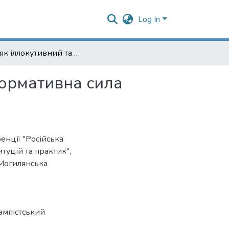
Log In
Мир як іллокутивний та пропозиційний акти: перформативна сила політичних режимів
формативна сила
енції "Російська
туцій та практик",
-Могилянська
ампістський