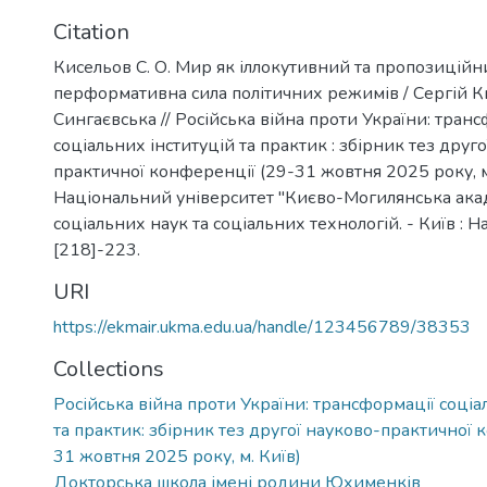
Citation
Кисельов С. О. Мир як іллокутивний та пропозиційн
перформативна сила політичних режимів / Сергій К
Сингаєвська // Російська війна проти України: тран
соціальних інституцій та практик : збірник тез друг
практичної конференції (29-31 жовтня 2025 року, м.
Національний університет "Києво-Могилянська акад
соціальних наук та соціальних технологій. - Київ : Н
[218]-223.
URI
https://ekmair.ukma.edu.ua/handle/123456789/38353
Collections
Російська війна проти України: трансформації соціа
та практик: збірник тез другої науково-практичної
31 жовтня 2025 року, м. Київ)
Докторська школа імені родини Юхименків