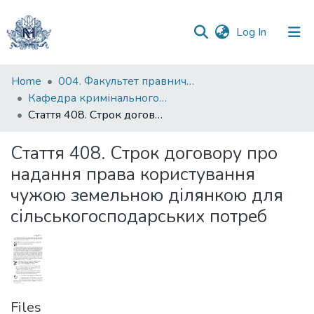
(current)
Log In
Communities
Home
004. Факультет правничих наук
&
Кафедра кримінального та кримінального процесуального права
Collections
Стаття 408. Строк договору про надання права користування чужою земельною ділянкою для сільськогосподарських потреб
All of DSpace
Стаття 408. Строк договору про
надання права користування
Statistics
чужою земельною ділянкою для
сільськогосподарських потреб
Files