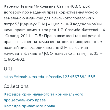
Карнаух Тетяна Миколаївна. Стаття 408. Строк
договору про надання права користування чужою
земельною ділянкою для сільськогосподарських
потреб / [Карнаух Т. М.] // Цивільний кодекс України :
наук.-практ. комент. / за ред. І. В. Спасибо-Фатєєвої. - Х.
: Страйд, 2011. - Т. 5 : Право власності та інші речові
права : пояснення, тлумачення, рек. з використанням
позицій вищ. судових інстанцій М-ва юстиції
науковців, фахівців / [О. О. Банасько … та ін.], гл. 33. –
С. 601-602.
URI
https://ekmair.ukma.edu.ua/handle/123456789/1585
Collections
Кафедра кримінального та кримінального
процесуального права
Кафедра приватного права