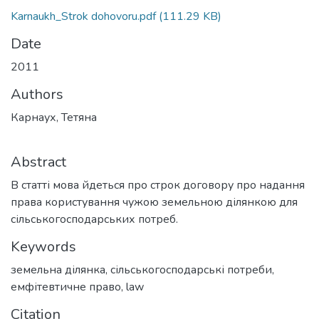
Karnaukh_Strok dohovoru.pdf
(111.29 KB)
Date
2011
Authors
Карнаух, Тетяна
Abstract
В статті мова йдеться про строк договору про надання
права користування чужою земельною ділянкою для
сільськогосподарських потреб.
Keywords
земельна ділянка
,
сільськогосподарські потреби
,
емфітевтичне право
,
law
Citation