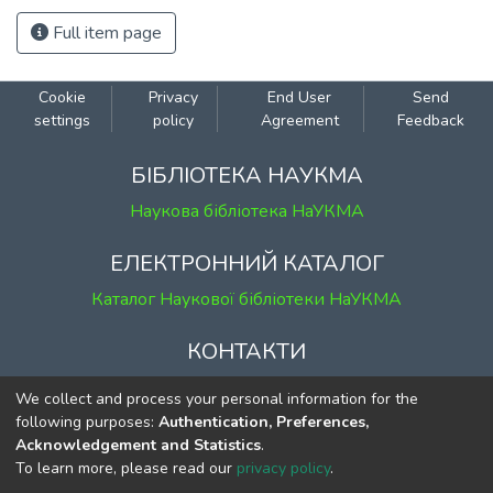
Full item page
Cookie
Privacy
End User
Send
settings
policy
Agreement
Feedback
БІБЛІОТЕКА НАУКМА
Наукова бібліотека НаУКМА
ЕЛЕКТРОННИЙ КАТАЛОГ
Каталог Наукової бібліотеки НаУКМА
КОНТАКТИ
м. Київ, вул. Григорія Сковороди, 2
We collect and process your personal information for the
к. 1, к. 120
following purposes:
Authentication, Preferences,
Acknowledgement and Statistics
.
тел.
(044) 463-69-31
To learn more, please read our
privacy policy
.
ekmair@ukma.edu.ua