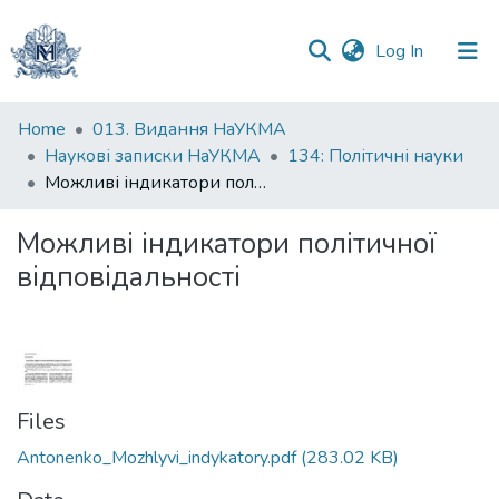
(current)
Log In
Communities
Home
013. Видання НаУКМА
&
Наукові записки НаУКМА
134: Політичні науки
Collections
Можливі індикатори політичної відповідальності
All of DSpace
Можливі індикатори політичної
відповідальності
Statistics
Files
Antonenko_Mozhlyvi_indykatory.pdf
(283.02 KB)