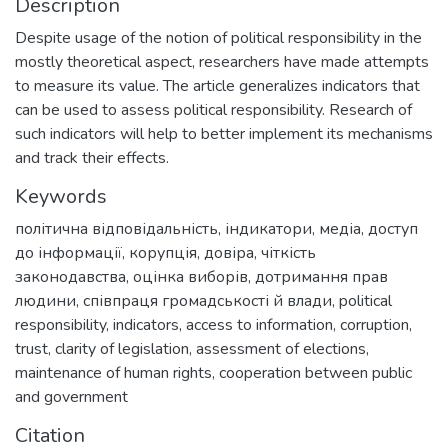
Description
Despite usage of the notion of political responsibility in the
mostly theoretical aspect, researchers have made attempts
to measure its value. The article generalizes indicators that
can be used to assess political responsibility. Research of
such indicators will help to better implement its mechanisms
and track their effects.
Keywords
політична відповідальність
,
індикатори
,
медіа
,
доступ
до інформації
,
корупція
,
довіра
,
чіткість
законодавства
,
оцінка виборів
,
дотримання прав
людини
,
співпраця громадськості й влади
,
political
responsibility
,
indicators
,
access to information
,
corruption
,
trust
,
clarity of legislation
,
assessment of elections
,
maintenance of human rights
,
cooperation between public
and government
Citation