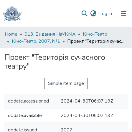
(current)
Log In
Communities
Home
013. Видання НаУКМА
Кіно-Театр
&
Кіно-Театр. 2007. №1
Проект "Територія сучасного театру"
Collections
Проект "Територія сучасного
All of DSpace
театру"
Statistics
Simple item page
dc.date.accessioned
2024-04-30T06:07:19Z
dc.date.available
2024-04-30T06:07:19Z
dc.date.issued
2007