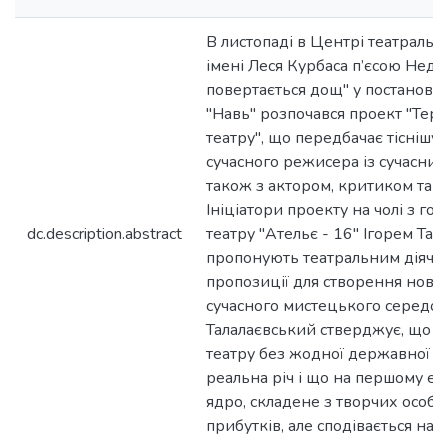
В листопаді в Центрі театральн
імені Леся Курбаса п’єсою Нед
повертається дощ" у постановці
"Навь" розпочався проект "Тери
театру", що передбачає тіснішу
сучасного режисера із сучасним
також з актором, критиком та 
Ініціатори проекту на чолі з г
dc.description.abstract
театру "Ательє - 16" Ігорем Та
пропонують театральним діячам
пропозиції для створення новог
сучасного мистецького середови
Талалаєвський стверджує, що 
театру без жодної державної п
реальна річ і що на першому е
ядро, складене з творчих особи
прибутків, але сподівається на 