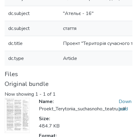
dc.subject
"Ательє - 16"
dc.subject
стаття
dc.title
Проект "Територія сучасного те
dc.type
Article
Files
Original bundle
Now showing
1 - 1 of 1
Name:
Down
Proekt_Terytoriia_suchasnoho_teatru.pdf
load
Size:
484.7 KB
Format: