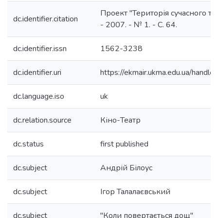
Проект "Територія сучасного теа
dc.identifier.citation
- 2007. - № 1. - С. 64.
dc.identifier.issn
1562-3238
dc.identifier.uri
https://ekmair.ukma.edu.ua/han
dc.language.iso
uk
dc.relation.source
Кіно-Театр
dc.status
first published
dc.subject
Андрій Білоус
dc.subject
Ігор Талалаєвський
dc.subject
"Коли повертається дощ"