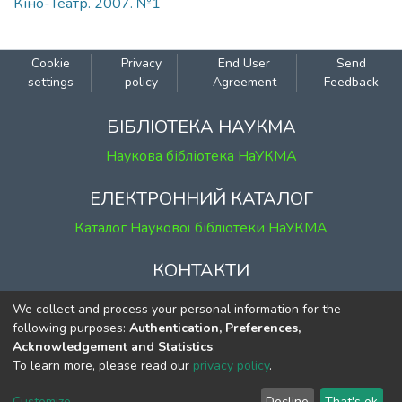
Кіно-Театр. 2007. №1
Cookie
Privacy
End User
Send
settings
policy
Agreement
Feedback
БІБЛІОТЕКА НАУКМА
Наукова бібліотека НаУКМА
ЕЛЕКТРОННИЙ КАТАЛОГ
Каталог Наукової бібліотеки НаУКМА
КОНТАКТИ
м. Київ, вул. Григорія Сковороди, 2
We collect and process your personal information for the
к. 1, к. 120
following purposes:
Authentication, Preferences,
Acknowledgement and Statistics
.
тел.
(044) 463-69-31
To learn more, please read our
privacy policy
.
ekmair@ukma.edu.ua
Customize
Decline
That's ok