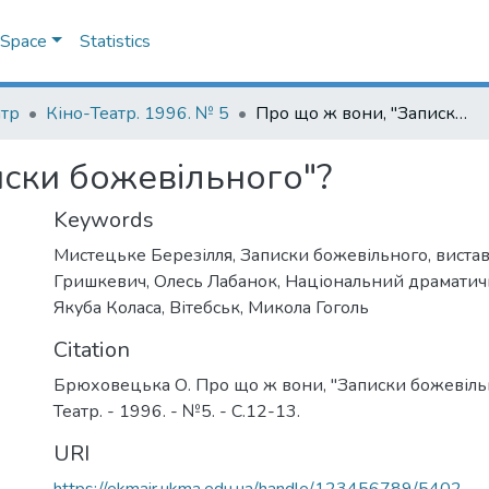
DSpace
Statistics
атр
Кіно-Театр. 1996. № 5
Про що ж вони, "Записки божевільного"?
иски божевільного"?
Keywords
Мистецьке Березілля
,
Записки божевільного
,
виста
Гришкевич
,
Олесь Лабанок
,
Національний драматичн
Якуба Коласа
,
Вітебськ
,
Микола Гоголь
Citation
Брюховецька О. Про що ж вони, "Записки божевільно
Театр. - 1996. - №5. - С.12-13.
URI