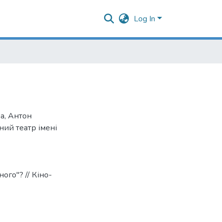
Log In
ва
,
Антон
ий театр імені
го"? // Кіно-