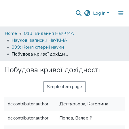
Log In
Communities
Home
013. Видання НаУКМА
&
Наукові записки НаУКМА
Collections
099: Комп'ютерні науки
Побудова кривої дохідності
All of DSpace
Побудова кривої дохідності
Statistics
Simple item page
dc.contributor.author
Дегтярьова, Катерина
dc.contributor.author
Попов, Валерій