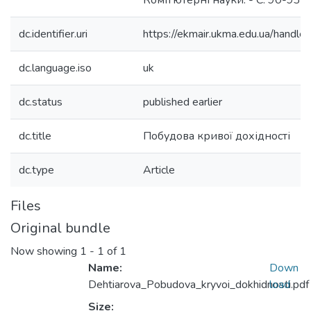
Комп'ютерні науки. - С. 90-93.
dc.identifier.uri
https://ekmair.ukma.edu.ua/hand
dc.language.iso
uk
dc.status
published earlier
dc.title
Побудова кривої дохідності
dc.type
Article
Files
Original bundle
Now showing
1 - 1 of 1
Name:
Down
Dehtiarova_Pobudova_kryvoi_dokhidnosti.pdf
load
Size: