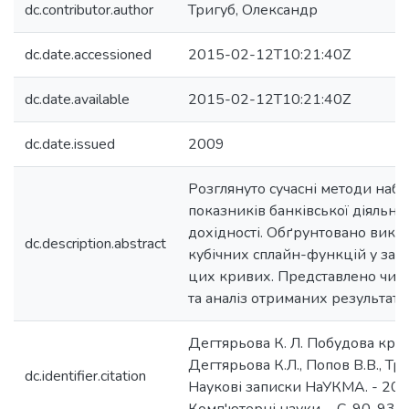
dc.contributor.author
Тригуб, Олександр
dc.date.accessioned
2015-02-12T10:21:40Z
dc.date.available
2015-02-12T10:21:40Z
dc.date.issued
2009
Розглянуто сучасні методи наб
показників банківської діяльнос
дохідності. Обґрунтовано вико
dc.description.abstract
кубічних сплайн-функцій у зад
цих кривих. Представлено чис
та аналіз отриманих результатів
Дегтярьова К. Л. Побудова криво
Дегтярьова К.Л., Попов В.В., Триг
dc.identifier.citation
Наукові записки НаУКМА. - 2009.