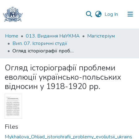
(current)
Log In
Communities
Home
013. Видання НаУКМА
Магістеріум
&
Вип. 07. Історичні студії
Collections
Огляд історіографії проблеми еволюції українсько-польських відносин у 1918-1920 рр.
All of DSpace
Огляд історіографії проблеми
еволюції українсько-польських
Statistics
відносин у 1918-1920 рр.
Files
Mykhailova_Ohliad_istoriohrafii_problemy_evoliutsii_ukrains