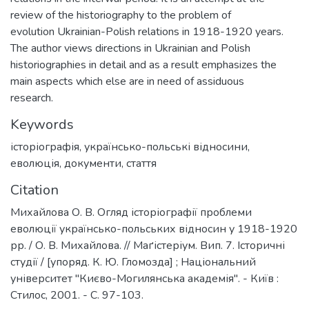
review of the historiography to the problem of
evolution Ukrainian-Polish relations in 1918-1920 years.
The author views directions in Ukrainian and Polish
historiographies in detail and as a result emphasizes the
main aspects which else are in need of assiduous
research.
Keywords
історіографія
,
українсько-польські відносини
,
еволюція
,
документи
,
стаття
Citation
Михайлова О. В. Огляд історіографії проблеми
еволюції українсько-польських відносин у 1918-1920
рр. / О. В. Михайлова. // Маґістеріум. Вип. 7. Історичні
студії / [упоряд. К. Ю. Гломозда] ; Національний
університет "Києво-Могилянська академія". - Київ :
Стилос, 2001. - C. 97-103.