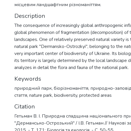
місцевим ландшафтним різноманіттям.
Description
The consequence of increasingly global anthropogenic in
global phenomenon of fragmentation (decomposition) of t
landscapes. One of relatively preserved natural variety is 
natural park "Dermansko-Ostrozkyi", belonging to the natu
very important center of biodiversity of Ukraine. Its biolo
its territory is largely determined by the local landscape di
analyzes in detail the flora and fauna of the national park.
Keywords
природний парк
,
біорізноманіття
,
природно-заповід
стаття
,
naturе park
,
biodiversity
,
protected areas
Citation
Гетьман В. І. Природна спадщина національного пр
"Дермансько-Острозький" / І.В. Гетьман // Наукові 
2015. - Т. 171: Біологія та екологія. - С. 50-55.