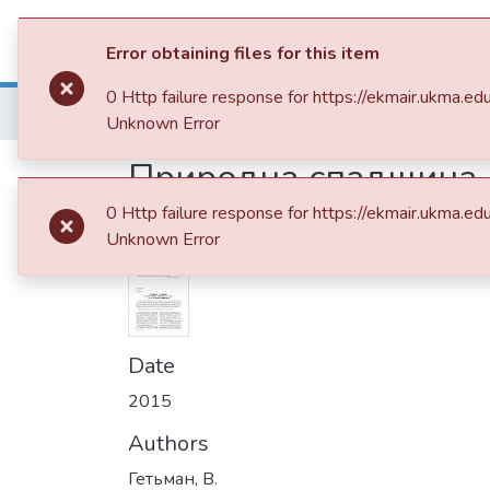
Communities & Collections
All of 
Error obtaining files for this item
0 Http failure response for https://ekmair.ukm
Home
013. Видання НаУКМА
Наукові
Unknown Error
Природна спадщина 
Острозький"
0 Http failure response for https://ekmair.ukm
Unknown Error
Date
2015
Authors
Гетьман, В.