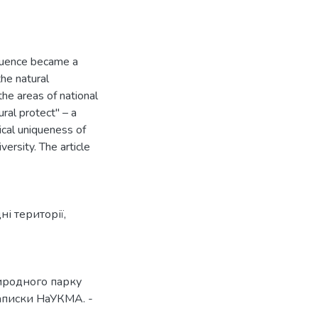
fluence became a
he natural
the areas of national
ral protect" – a
gical uniqueness of
versity. The article
ні території
,
иродного парку
записки НаУКМА. -