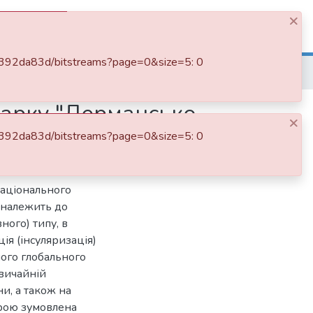
×
Log In
897392da83d/bitstreams?page=0&size=5: 0
Природна спадщина національного природного парку "Дермансько-Острозький"
арку "Дермансько-
×
897392da83d/bitstreams?page=0&size=5: 0
національного
 належить до
ного) типу, в
ія (інсуляризація)
ого глобального
вичайній
ни, а також на
мірою зумовлена