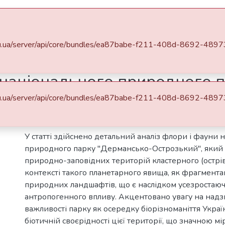
DSpace
Statistics
a.edu.ua/server/api/core/bundles/ea87babe-f211-408d-8692-4
 записки НаУКМА
171: Біологія та екологія
національного природного п
a.edu.ua/server/api/core/bundles/ea87babe-f211-408d-8692-4
Abstract
У статті здійснено детальний аналіз флори і фауни 
природного парку "Дермансько-Острозький", який
природно-заповідних територій кластерного (острів
контексті такого планетарного явища, як фрагментац
природних ландшафтів, що є наслідком усезростаюч
антропогенного впливу. Акцентовано увагу на надз
важливості парку як осередку біорізноманіття Украї
біотичній своєрідності цієї території, що значною 