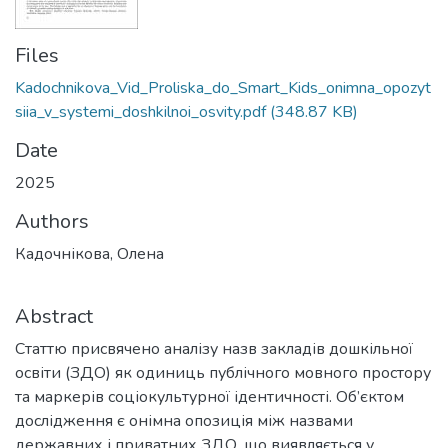
Files
Kadochnikova_Vid_Proliska_do_Smart_Kids_onimna_opozyt
siia_v_systemi_doshkilnoi_osvity.pdf
(348.87 KB)
Date
2025
Authors
Кадочнікова, Олена
Abstract
Статтю присвячено аналізу назв закладів дошкільної
освіти (ЗДО) як одиниць публічного мовного простору
та маркерів соціокультурної ідентичності. Об’єктом
дослідження є онімна опозиція між назвами
державних і приватних ЗДО, що виявляється у