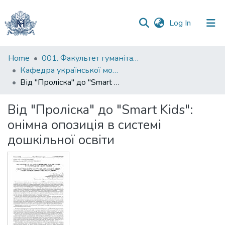
(current)
Log In
Communities
Home
001. Факультет гуманітарних наук
&
Кафедра української мови
Collections
Від "Проліска" до "Smart Kids": онімна опозиція в системі дошкільної освіти
All of DSpace
Від "Проліска" до "Smart Kids":
онімна опозиція в системі
Statistics
дошкільної освіти