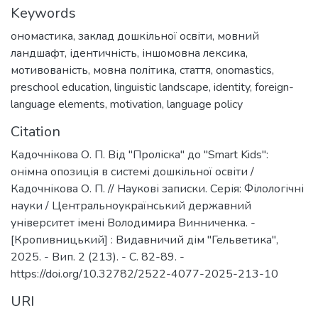
Keywords
ономастика
,
заклад дошкільної освіти
,
мовний
ландшафт
,
ідентичність
,
іншомовна лексика
,
мотивованість
,
мовна політика
,
стаття
,
onomastics
,
preschool education
,
linguistic landscape
,
identity
,
foreign-
language elements
,
motivation
,
language policy
Citation
Кадочнікова О. П. Від "Проліска" до "Smart Kids":
онімна опозиція в системі дошкільної освіти /
Кадочнікова О. П. // Наукові записки. Серія: Філологічні
науки / Центральноукраїнський державний
університет імені Володимира Винниченка. -
[Кропивницький] : Видавничий дім "Гельветика",
2025. - Вип. 2 (213). - С. 82-89. -
https://doi.org/10.32782/2522-4077-2025-213-10
URI