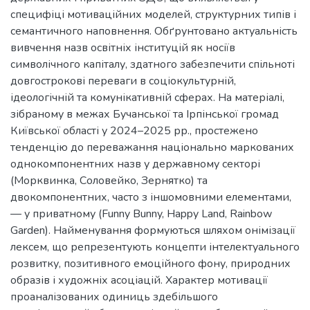
специфіці мотиваційних моделей, структурних типів і
семантичного наповнення. Обґрунтовано актуальність
вивчення назв освітніх інституцій як носіїв
символічного капіталу, здатного забезпечити спільноті
довгострокові переваги в соціокультурній,
ідеологічній та комунікативній сферах. На матеріалі,
зібраному в межах Бучанської та Ірпінської громад
Київської області у 2024–2025 рр., простежено
тенденцію до переважання національно маркованих
однокомпонентних назв у державному секторі
(Морквинка, Соловейко, Зернятко) та
двокомпонентних, часто з іншомовними елементами,
— у приватному (Funny Bunny, Happy Land, Rainbow
Garden). Найменування формуються шляхом онімізації
лексем, що репрезентують концепти інтелектуального
розвитку, позитивного емоційного фону, природних
образів і художніх асоціацій. Характер мотивації
проаналізованих одиниць здебільшого