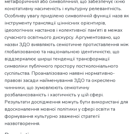
метафоричний або символічний, що забезпечує їхню
конотативну насиченість і культурну релевантність.
Особливу увагу приділено символічній функції назв як
інструменту трансляції ціннісних орієнтирів,
ідеологічних настанов і колективної пам’яті в межах
сучасного освітнього дискурсу. Аргументовано, що
назви ЗДО виявляють семіотичне протиставлення між
глобалізованою та національною ідентичністю, що
віддзеркалює ширші тенденції трансформації
символіки публічного простору постколоніального
суспільства. Проаналізовано наявні нормативно-
правові засади найменування ЗДО та окреслено
чинники, що зумовлюють семіотичну
розбалансованість і хаотичність у цій сфері.
Результати дослідження можуть бути використані для
вдосконалення мовної політики у сфері освіти та
формування культурно зваженої стратегії
назвотворення.