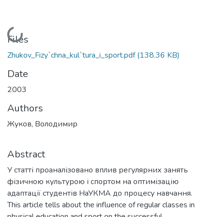
Loading...
Files
Zhukov_Fizy`chna_kul`tura_i_sport.pdf
(138.36 KB)
Date
2003
Authors
Жуков, Володимир
Abstract
У статті проаналізовано вплив регулярних занять
фізичною культурою і спортом на оптимізацію
адаптації студентів НаУКМА до процесу навчання.
This article tells about the influence of regular classes in
physical education and sport on the successful