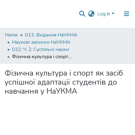
Log In
Statistics
Home
013. Видання НаУКМА
Наукові записки НаУКМА
022: Ч. 2: Суспільні науки
Фізична культура і спорт як засіб успішної адаптації студентів до навчання у НаУКМА
Фізична культура і спорт як засіб
успішної адаптації студентів до
навчання у НаУКМА