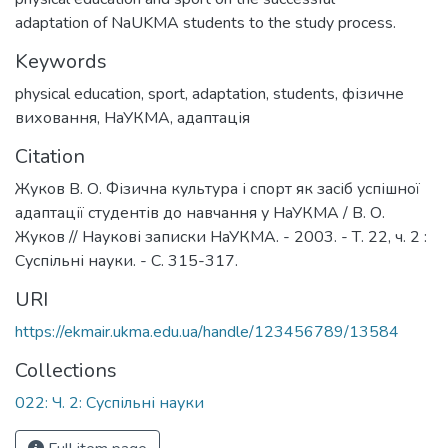
adaptation of NaUKMA students to the study process.
Keywords
physical education
,
sport
,
adaptation
,
students
,
фізичне
виховання
,
НаУКМА
,
адаптація
Citation
Жуков В. О. Фізична культура і спорт як засіб успішної
адаптації студентів до навчання у НаУКМА / В. О.
Жуков // Наукові записки НаУКМА. - 2003. - Т. 22, ч. 2 :
Суспільні науки. - С. 315-317.
URI
https://ekmair.ukma.edu.ua/handle/123456789/13584
Collections
022: Ч. 2: Суспільні науки