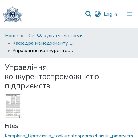
(current)
Log In
Communities
Home
002. Факультет економічних наук
&
Кафедра менеджменту, маркетингу та підприємництва
Collections
Управління конкурентоспроможністю підприємств
All of DSpace
Управління
конкурентоспроможністю
Statistics
підприємств
Files
Khrapkina_Upravlinnia_konkurentospromozhnistiu_pidpryiem