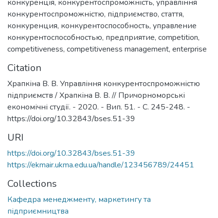
конкуренція
,
конкурентоспроможність
,
управління
конкурентоспроможністю
,
підприємство
,
стаття
,
конкуренция
,
конкурентоспособность
,
управление
конкурентоспособностью
,
предприятие
,
competition
,
competitiveness
,
competitiveness management
,
enterprise
Citation
Храпкіна В. В. Управління конкурентоспроможністю
підприємств / Храпкіна В. В. // Причорноморські
економічні студії. - 2020. - Вип. 51. - C. 245-248. -
https://doi.org/10.32843/bses.51-39
URI
https://doi.org/10.32843/bses.51-39
https://ekmair.ukma.edu.ua/handle/123456789/24451
Collections
Кафедра менеджменту, маркетингу та
підприємництва