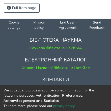
Full item page
Cookie
Privacy
End User
Send
settings
policy
Agreement
Feedback
БІБЛІОТЕКА НАУКМА
Наукова бібліотека НаУКМА
ЕЛЕКТРОННИЙ КАТАЛОГ
Каталог Наукової бібліотеки НаУКМА
КОНТАКТИ
м. Київ, вул. Григорія Сковороди, 2
We collect and process your personal information for the
к. 1, к. 120
following purposes:
Authentication, Preferences,
Acknowledgement and Statistics
.
тел.
(044) 463-69-31
To learn more, please read our
privacy policy
.
ekmair@ukma.edu.ua