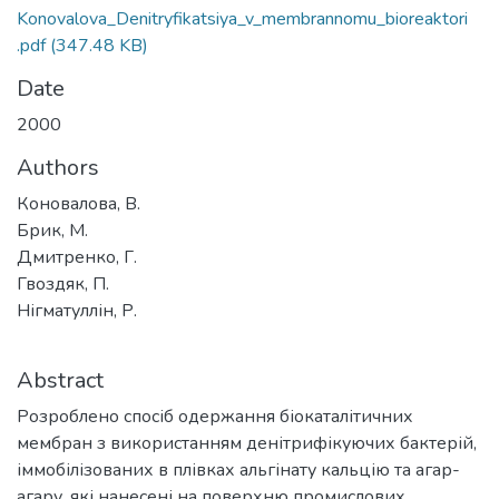
Konovalova_Denitryfikatsiya_v_membrannomu_bioreaktori
.pdf
(347.48 KB)
Date
2000
Authors
Коновалова, В.
Брик, М.
Дмитренко, Г.
Гвоздяк, П.
Нігматуллін, Р.
Abstract
Розроблено спосіб одержання біокаталітичних
мембран з використанням денітрифікуючих бактерій,
іммобілізованих в плівках альгінату кальцію та агар-
агару, які нанесені на поверхню промислових