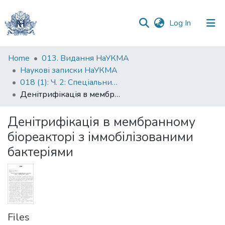
(current)
Log In
Communities
Home
013. Видання НаУКМА
&
Наукові записки НаУКМА
Collections
018 (1): Ч. 2: Спеціальний випуск
Денітрифікація в мембранному біореакторі з іммобілізованими бактеріями
All of DSpace
Денітрифікація в мембранному
Statistics
біореакторі з іммобілізованими
бактеріями
Files