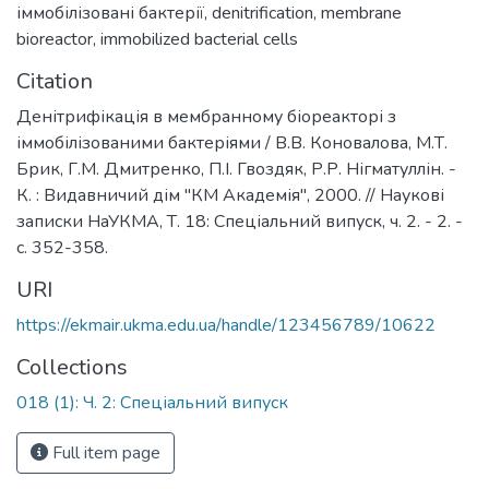
іммобілізовані бактерії
,
denitrification
,
membrane
bioreactor
,
immobilized bacterial cells
Citation
Денітрифікація в мембранному біореакторі з
іммобілізованими бактеріями / В.В. Коновалова, М.Т.
Брик, Г.М. Дмитренко, П.І. Гвоздяк, Р.Р. Нігматуллін. -
К. : Видавничий дім "КМ Академія", 2000. // Наукові
записки НаУКМА, Т. 18: Спеціальний випуск, ч. 2. - 2. -
с. 352-358.
URI
https://ekmair.ukma.edu.ua/handle/123456789/10622
Collections
018 (1): Ч. 2: Спеціальний випуск
Full item page