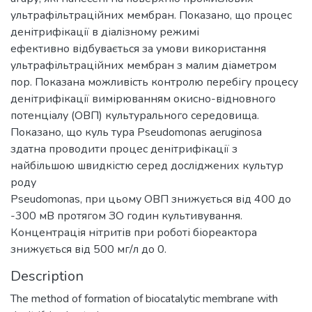
ультрафільтраційних мембран. Показано, що процес
денітрифікації в діалізному режимі
ефективно відбувається за умови використання
ультрафільтраційних мембран з малим діаметром
пор. Показана можливість контролю перебігу процесу
денітрифікації вимірюванням окисно-відновного
потенціалу (ОВП) культурального середовища.
Показано, що куль тура Pseudomonas aeruginosa
здатна проводити процес денітрифікації з
найбільшою швидкістю серед досліджених культур
роду
Pseudomonas, при цьому ОВП знижується від 400 до
-300 мВ протягом ЗО годин культивування.
Концентрація нітритів при роботі біореактора
знижується від 500 мг/л до 0.
Description
The method of formation of biocatalytic membrane with