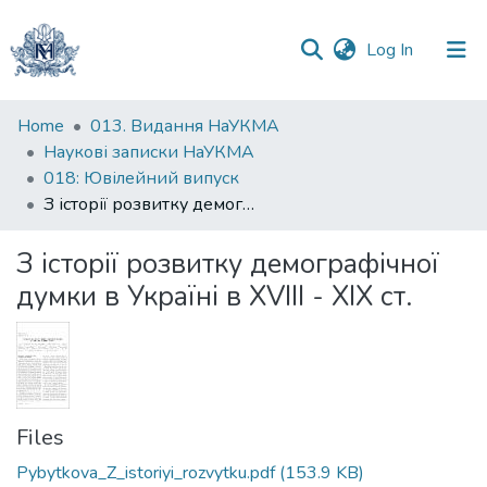
(current)
Log In
Communities
Home
013. Видання НаУКМА
&
Наукові записки НаУКМА
Collections
018: Ювілейний випуск
З історії розвитку демографічної думки в Україні в XVIII - XIX ст.
All of DSpace
З історії розвитку демографічної
Statistics
думки в Україні в XVIII - XIX ст.
Files
Pybytkova_Z_istoriyi_rozvytku.pdf
(153.9 KB)