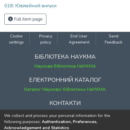
018: Ювілейний випуск
Full item page
Cookie
Privacy
End User
Send
settings
policy
Agreement
Feedback
БІБЛІОТЕКА НАУКМА
Наукова бібліотека НаУКМА
ЕЛЕКТРОННИЙ КАТАЛОГ
Каталог Наукової бібліотеки НаУКМА
КОНТАКТИ
м. Київ, вул. Григорія Сковороди, 2
We collect and process your personal information for the
к. 1, к. 120
following purposes:
Authentication, Preferences,
Acknowledgement and Statistics
.
тел.
(044) 463-69-31