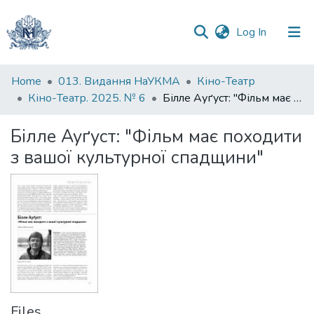
(current)
Log In
Communities
Home
013. Видання НаУКМА
Кіно-Театр
&
Кіно-Театр. 2025. № 6
Білле Ауґуст: "Фільм має походити з вашої культурної спадщини"
Collections
Білле Ауґуст: "Фільм має походити
All of DSpace
з вашої культурної спадщини"
Statistics
Files