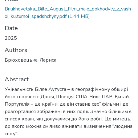
Briukhovetska_Bille_August_Film_maie_pokhodyty_z_vash
oi_kulturnoi_spadshchyny.pdf
(1.44 MB)
Date
2025
Authors
Брюховецька, Лариса
Abstract
Унікальність Білле Ауґуста – в географічному обширі
його творчості: Данія, Швеція, США, Чилі, ПАР, Китай,
Португалія – це країни, де він ставив свої фільми і де
розгорталися зображені в них події. Значно більшим є
список країн, які долучалися до його робіт. Це митець,
до якого можна сміливо вживати визначення "людина
світу".