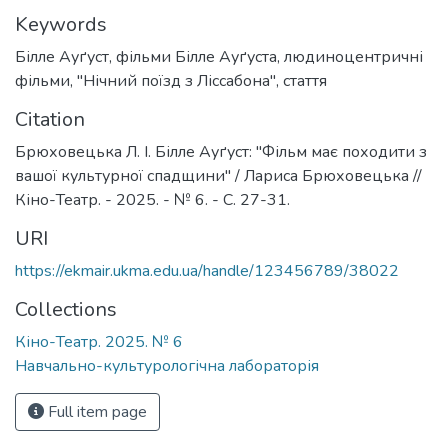
Keywords
Білле Ауґуст
,
фільми Білле Ауґуста
,
людиноцентричні
фільми
,
"Нічний поїзд з Ліссабона"
,
стаття
Citation
Брюховецька Л. І. Білле Ауґуст: "Фільм має походити з
вашої культурної спадщини" / Лариса Брюховецька //
Кіно-Театр. - 2025. - № 6. - C. 27-31.
URI
https://ekmair.ukma.edu.ua/handle/123456789/38022
Collections
Кіно-Театр. 2025. № 6
Навчально-культурологічна лабораторія
Full item page