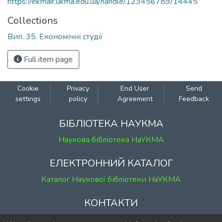
https://ekmair.ukma.edu.ua/handle/123456789/14445
Collections
Вип. 35. Економічні студії
Full item page
Cookie
Privacy
End User
Send
settings
policy
Agreement
Feedback
БІБЛІОТЕКА НАУКМА
Наукова бібліотека НаУКМА
ЕЛЕКТРОННИЙ КАТАЛОГ
Каталог Наукової бібліотеки НаУКМА
КОНТАКТИ
м. Київ, вул. Григорія Сковороди, 2