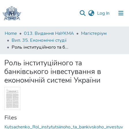
(current)
Log In
Communities
Home
013. Видання НаУКМА
Магістеріум
&
Вип. 35. Економічні студії
Collections
Роль інституційного та банківського інвестування в економічній системі України
All of DSpace
Роль інституційного та
банківського інвестування в
Statistics
економічній системі України
Files
Kutsachenko_Rol_instytutsiinoho_ta_bankivskoho_investuv