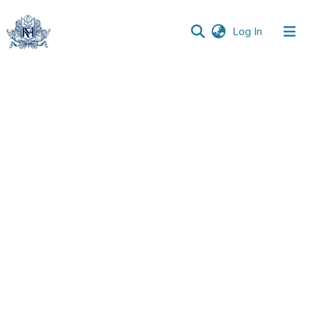
(current)
Log In
Communities
&
Collections
All of DSpace
Statistics