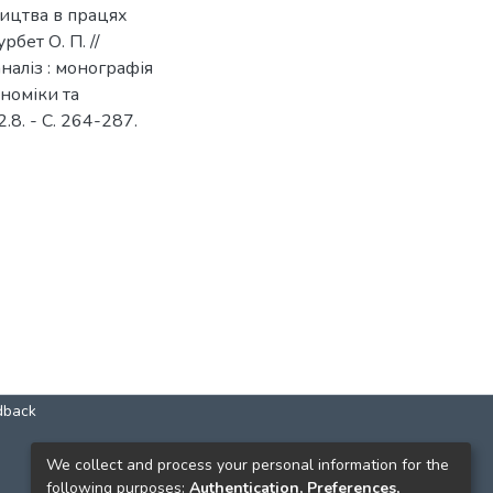
ництва в працях
бет О. П. //
наліз : монографія
ономіки та
.8. - С. 264-287.
dback
КОНТАКТИ
We collect and process your personal information for the
following purposes:
Authentication, Preferences,