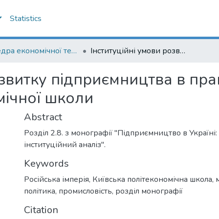
Statistics
Кафедра економічної теорії
Інституційні умови розвитку підприємництва в працях представників Київської політекономічної школи
озвитку підприємництва в пр
мічної школи
Abstract
Розділ 2.8. з монографії "Підприємництво в Україні:
інституційний аналіз".
Keywords
Російська імперія
,
Київська політекономічна школа
,
політика
,
промисловість
,
розділ монографії
Citation