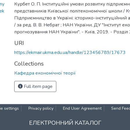
mny
Курбет О. П. Інституційні умови розвитку підприєм
tek
представників Київської політекономічної школи / Кур
Підприємництво в Україні: історико-інституційний а
/ за ред. В. В. Небрат ; НАН України, ДУ "Інститут ек
прогнозування НАН України". - Київ, 2019. - Розділ 2
URI
https://ekmair.ukma.edu.ua/handle/123456789/17673
Collections
Кафедра економічної теорії
Full item page
e settings
Privacy policy
End User Agreement
Send Fee
ЕЛЕКТРОННИЙ КАТАЛОГ