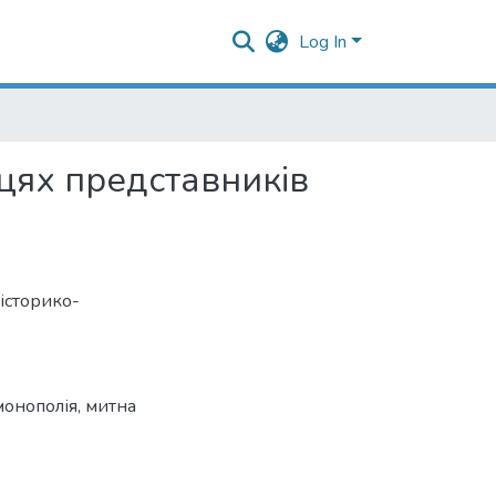
Log In
ацях представників
 історико-
монополія
,
митна