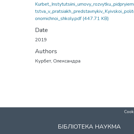
Kurbet_Instytutsiini_umovy_rozvytku_pidpryie
tstva_v_pratsiakh_predstavnykiv_Kyivskoi_poli
onomichnoi_shkoly.pdf
(447.71 KB)
Date
2019
Authors
Курбет, Олександра
Cooki
БІБЛІОТЕКА НАУКМА