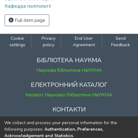
Кафедра політології
Full item page
Cookie
Privacy
End User
Send
settings
policy
Agreement
Feedback
БІБЛІОТЕКА НАУКМА
Наукова бібліотека НаУКМА
ЕЛЕКТРОННИЙ КАТАЛОГ
Каталог Наукової бібліотеки НаУКМА
КОНТАКТИ
м. Київ, вул. Григорія Сковороди, 2
We collect and process your personal information for the
к. 1, к. 120
following purposes:
Authentication, Preferences,
Acknowledgement and Statistics
.
тел.
(044) 463-69-31