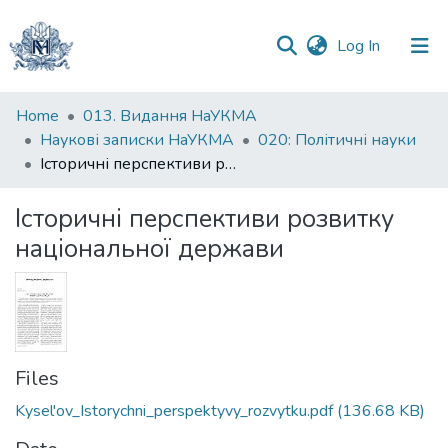
(current)
Log In
Communities
Home
013. Видання НаУКМА
&
Наукові записки НаУКМА
020: Політичні науки
Collections
Історичні перспективи розвитку національної держави
All of DSpace
Історичні перспективи розвитку
національної держави
Statistics
Files
Kysel'ov_Istorychni_perspektyvy_rozvytku.pdf
(136.68 KB)