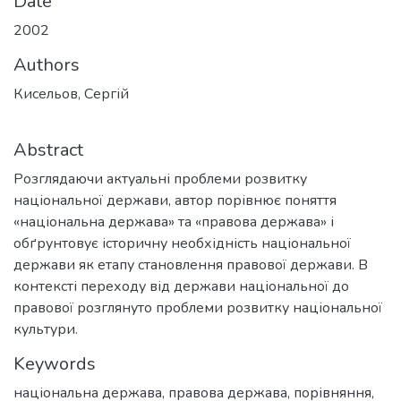
Date
2002
Authors
Кисельов, Сергій
Abstract
Розглядаючи актуальні проблеми розвитку
національної держави, автор порівнює поняття
«національна держава» та «правова держава» і
обґрунтовує історичну необхідність національної
держави як етапу становлення правової держави. B
контексті переходу від держави національної до
правової розглянуто проблеми розвитку національної
культури.
Keywords
національна держава
,
правова держава
,
порівняння
,