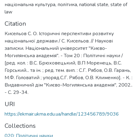
національна культура
,
політика
,
national state
,
state of
law
Citation
Кисельов С. О. Історичні перспективи розвитку
національної держави / С. Кисельов. // Наукові
записки. Національний університет "Києво-
Могилянська академія". - Том 20 : Політичні науки /
[ред. кол. : В.С. Брюховецький, В.П Моренець, В.С.
Горський... та ін. ; ред. тем. вип. : С.Г. Рябов, О.В. Гарань,
М.Ф. Головатий ; упоряд.С.Г. Рябов, О.В. Клименко]. - К. :
Видавничий дім "Києво-Могилянська академія", 2002..
- С. 29-34.
URI
https://ekmair.ukma.edu.ua/handle/123456789/9036
Collections
020: Політичні науки