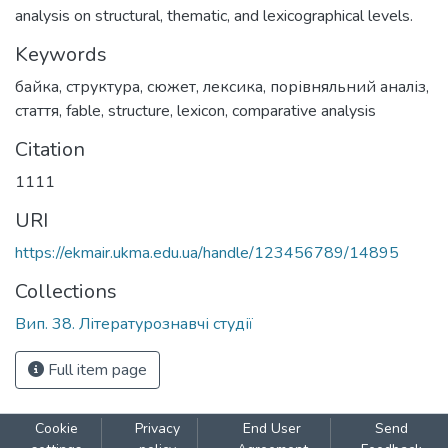
analysis on structural, thematic, and lexicographical levels.
Keywords
байка
,
структура
,
сюжет
,
лексика
,
порівняльний аналіз
,
стаття
,
fable
,
structure
,
lexicon
,
comparative analysis
Citation
1111
URI
https://ekmair.ukma.edu.ua/handle/123456789/14895
Collections
Вип. 38. Літературознавчі студії
Full item page
Cookie
Privacy
End User
Send