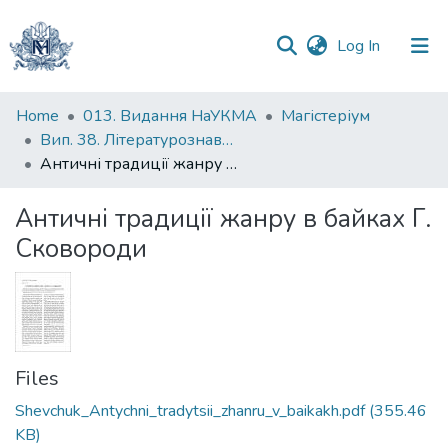
(current)
Log In
Communities
Home
013. Видання НаУКМА
Магістеріум
&
Вип. 38. Літературознавчі студії
Collections
Античні традиції жанру в байках Г. Сковороди
All of DSpace
Античні традиції жанру в байках Г.
Сковороди
Statistics
Files
Shevchuk_Antychni_tradytsii_zhanru_v_baikakh.pdf
(355.46
KB)