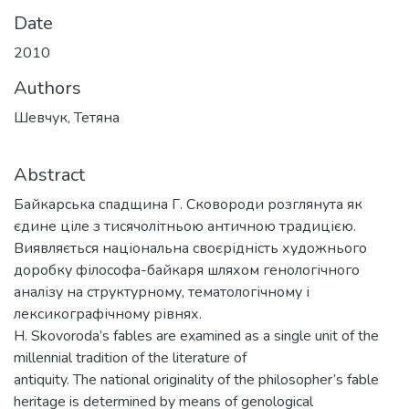
Date
2010
Authors
Шевчук, Тетяна
Abstract
Байкарська спадщина Г. Сковороди розглянута як
єдине ціле з тисячолітньою античною традицією.
Виявляється національна своєрідність художнього
доробку філософа-байкаря шляхом генологічного
аналізу на структурному, тематологічному і
лексикографічному рівнях.
H. Skovoroda’s fables are examined as a single unit of the
millennial tradition of the literature of
antiquity. The national originality of the philosopher’s fable
heritage is determined by means of genological