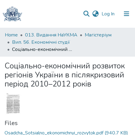
(current)
Log In
Communities
Home
013. Видання НаУКМА
Магістеріум
&
Вип. 56. Економічні студії
Collections
Соціально-економічний розвиток регіонів України в післякризовий період 2010–2012 років
All of DSpace
Соціально-економічний розвиток
регіонів України в післякризовий
Statistics
період 2010–2012 років
Files
Osadcha_Sotsialno_ekonomichnyi_rozvytok.pdf
(940.7 KB)