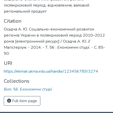
післякризовий період
,
відновлення
,
валовий
регіональний продукт
Citation
Осадча А. Ю. Соціально-економічний розвиток
регіонів України в післякризовий період 2010–2012
років [електроннний ресурс] / Осадча А. Ю. //
Магістеріум. - 2014. - Т. 56 : Економічні студії. - С. 85-
90.
URI
https://ekmair.ukma.edu.ua/handle/123456789/3274
Collections
Вип. 56. Економічні студії
Full item page