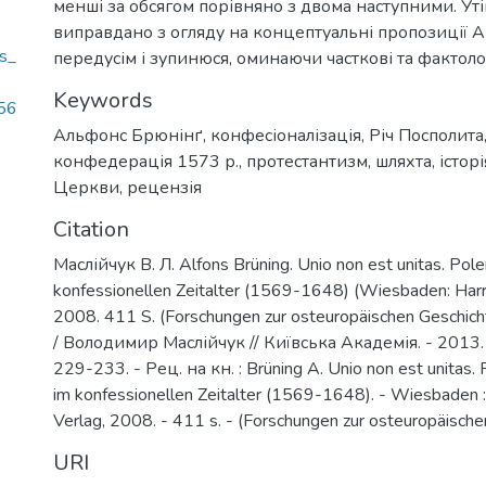
менші за обсягом порівняно з двома наступними. Уті
виправдано з огляду на концептуальні пропозиції А
s_
передусім і зупинюся, оминаючи часткові та фактоло
Keywords
156
Альфонс Брюнінґ
,
конфесіоналізація
,
Річ Посполита
конфедерація 1573 р.
,
протестантизм
,
шляхта
,
істор
Церкви
,
рецензія
Citation
Маслійчук В. Л. Alfons Brüning. Unio non est unitas. Po
konfessionellen Zeitalter (1569-1648) (Wiesbaden: Harr
2008. 411 S. (Forschungen zur osteuropäischen Geschicht
/ Володимир Маслійчук // Київська Академія. - 2013. -
229-233. - Рец. на кн. : Brüning A. Unio non est unitas
im konfessionellen Zeitalter (1569-1648). - Wiesbaden 
Verlag, 2008. - 411 s. - (Forschungen zur osteuropäische
URI