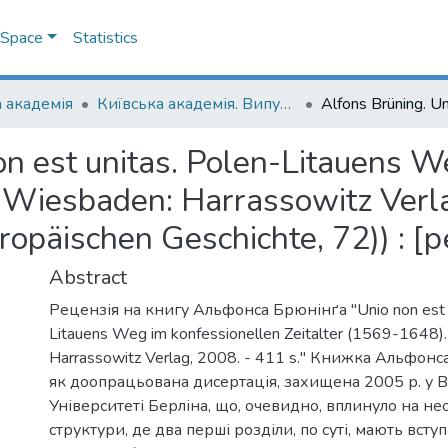
DSpace
Statistics
 академія
Київська академія. Випуск 011
on est unitas. Polen-Litauens W
(Wiesbaden: Harrassowitz Verla
ropäischen Geschichte, 72)) : [
Abstract
Рецензія на книгу Альфонса Брюнінґа "Unio non est u
Litauens Weg im konfessionellen Zeitalter (1569-1648).
Harrassowitz Verlag, 2008. - 411 s." Книжка Альфон
як доопрацьована дисертація, захищена 2005 р. у 
Університеті Берліна, що, очевидно, вплинуло на нео
структури, де два перші розділи, по суті, мають всту