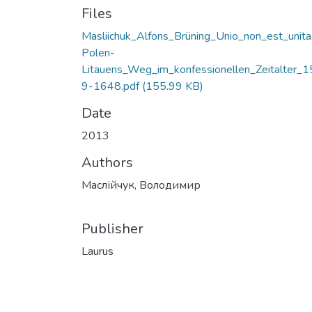
Files
Masliichuk_Alfons_Brüning_Unio_non_est_unita
Polen-
Litauens_Weg_im_konfessionellen_Zeitalter_
9-1648.pdf
(155.99 KB)
Date
2013
Authors
Маслійчук, Володимир
Publisher
Laurus