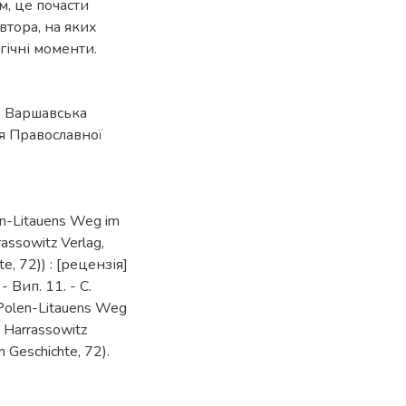
м, це почасти
втора, на яких
гічні моменти.
,
Варшавська
ія Православної
len-Litauens Weg im
assowitz Verlag,
e, 72)) : [рецензія]
 Вип. 11. - С.
. Polen-Litauens Weg
: Harrassowitz
n Geschichte, 72).