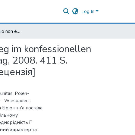
Log In
Alfons Brüning. Unio non est unitas. Polen-Litauens Weg im konfessionellen Zeitalter (1569-1648) (Wiesbaden: Harrassowitz Verlag, 2008. 411 S. (Forschungen zur osteuropäischen Geschichte, 72)) : [рецензія]
eg im konfessionellen
g, 2008. 411 S.
рецензія]
nitas. Polen-
 - Wiesbaden :
са Брюнінґа постала
Вільному
днорідність її
пний характер та