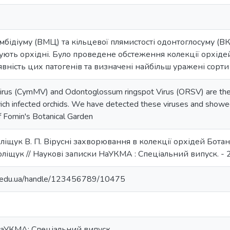
мбідіуму (ВМЦ) та кільцевої плямистості одонтоглосуму (
ують орхідні. Було проведене обстеження колекції орхідей 
вність цих патогенів та визначені найбільш уражені сорти
irus (CymMV) and Odontoglossum ringspot Virus (ORSV) are the
wich infected orchids. We have detected these viruses and showed
f Fomin's Botanical Garden
оліщук В. П. Вірусні захворювання в колекції орхідей Ботаніч
оліщук // Наукові записки НаУКМА : Спеціальний випуск. - 200
ma.edu.ua/handle/123456789/10475
НаУКМА: Спеціальний випуск