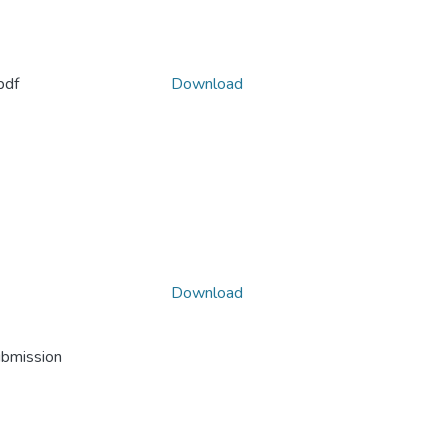
pdf
Download
Download
ubmission