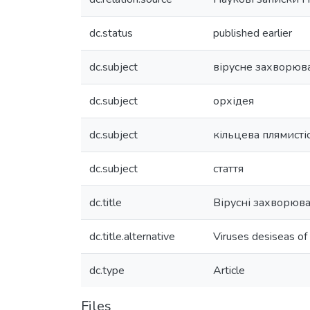
dc.status
published earlier
dc.subject
вірусне захворюв
dc.subject
орхідея
dc.subject
кільцева плямисті
dc.subject
стаття
dc.title
Вірусні захворюва
dc.title.alternative
Viruses desiseas of 
dc.type
Article
Files