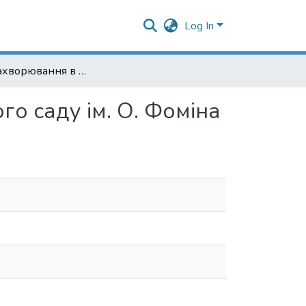
Log In
Вірусні захворювання в колекції орхідей Ботанічного саду ім. О. Фоміна
го саду ім. О. Фоміна