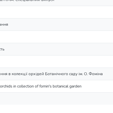
ання
сть
ння в колекції орхідей Ботанічного саду ім. О. Фоміна
orchids in collection of fomin's botanical garden