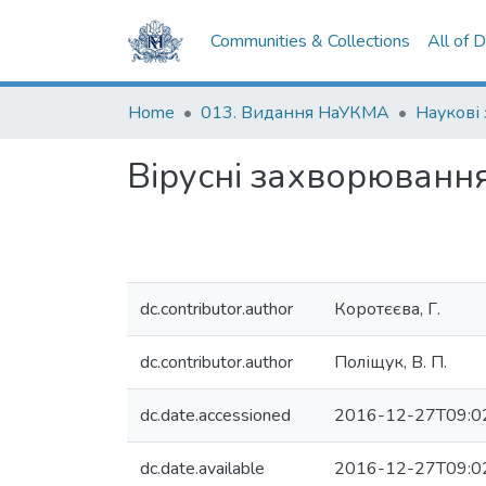
Communities & Collections
All of 
Home
013. Видання НаУКМА
Наукові
Вірусні захворювання 
dc.contributor.author
Коротєєва, Г.
dc.contributor.author
Поліщук, В. П.
dc.date.accessioned
2016-12-27T09:0
dc.date.available
2016-12-27T09:0