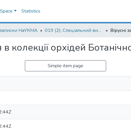
DSpace
Statistics
 записки НаУКМА
019 (2): Спеціальний випуск
в колекції орхідей Ботанічно
Simple item page
2:44Z
2:44Z