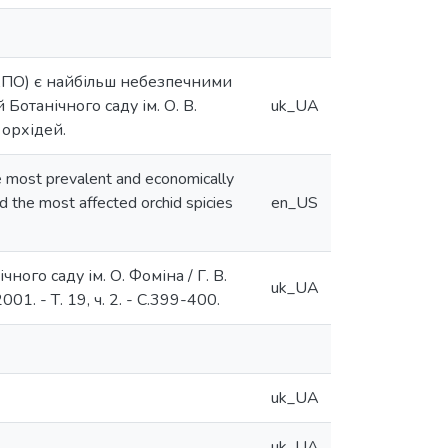
ВКПО) є найбільш небезпечними
Ботанічного саду ім. О. В.
uk_UA
 орхідей.
 most prevalent and economically
 the most affected orchid spicies
en_US
ного саду ім. О. Фоміна / Г. В.
uk_UA
1. - Т. 19, ч. 2. - C.399-400.
uk_UA
uk_UA