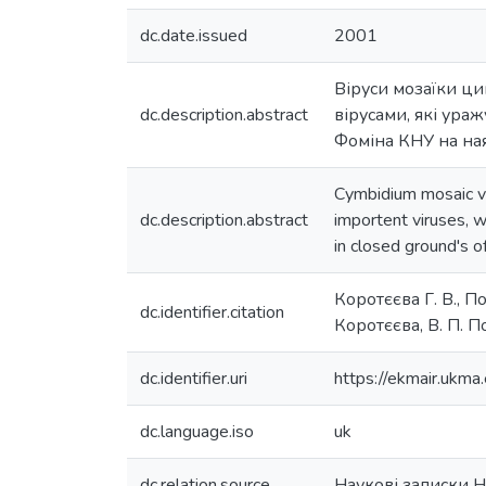
dc.date.issued
2001
Віруси мозаїки ци
dc.description.abstract
вірусами, які ураж
Фоміна КНУ на ная
Cymbidium mosaic v
dc.description.abstract
importent viruses, 
in closed ground's o
Коротєєва Г. В., П
dc.identifier.citation
Коротєєва, В. П. П
dc.identifier.uri
https://ekmair.uk
dc.language.iso
uk
dc.relation.source
Наукові записки 