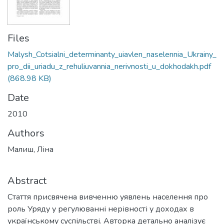
Files
Malysh_Cotsialni_determinanty_uiavlen_naselennia_Ukrainy_
pro_dii_uriadu_z_rehuliuvannia_nerivnosti_u_dokhodakh.pdf
(868.98 KB)
Date
2010
Authors
Малиш, Ліна
Abstract
Стаття присвячена вивченню уявлень населення про
роль Уряду у регулюванні нерівності у доходах в
українському суспільстві. Авторка детально аналізує