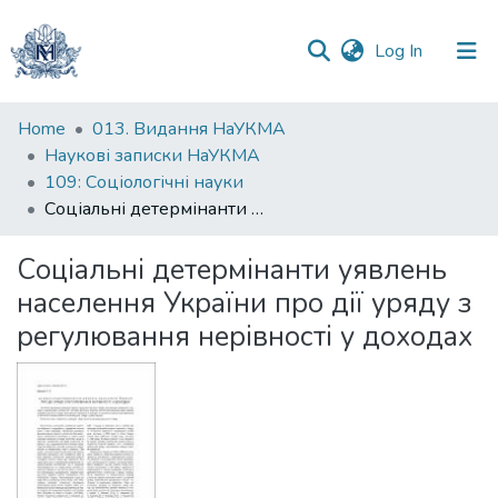
(current)
Log In
Communities
Home
013. Видання НаУКМА
&
Наукові записки НаУКМА
Collections
109: Соціологічні науки
Соціальні детермінанти уявлень населення України про дії уряду з регулювання нерівності у доходах
All of DSpace
Соціальні детермінанти уявлень
Statistics
населення України про дії уряду з
регулювання нерівності у доходах