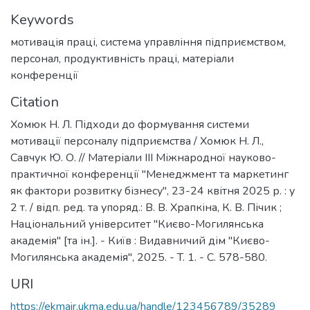
Keywords
мотивація праці
,
система управління підприємством
,
персонал
,
продуктивність праці
,
матеріали
конференції
Citation
Хомюк Н. Л. Підходи до формування системи
мотивації персоналу підприємства / Хомюк Н. Л.,
Савчук Ю. О. // Матеріали ІІІ Міжнародної науково-
практичної конференції "Менеджмент та маркетинг
як фактори розвитку бізнесу", 23-24 квітня 2025 р. : у
2 т. / відп. ред. та упоряд.: В. В. Храпкіна, К. В. Пічик ;
Національний університет "Києво-Могилянська
академія" [та ін.]. - Київ : Видавничий дім "Києво-
Могилянська академія", 2025. - T. 1. - C. 578-580.
URI
https://ekmair.ukma.edu.ua/handle/123456789/35289