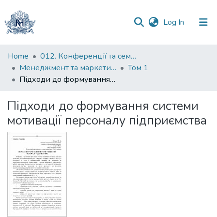
(current)
Log In
Communities
Home
012. Конференції та семінари НаУКМА
&
Менеджмент та маркетинг як фактори розвитку бізнесу : матеріали III Міжнародної науково-практичної конференції 23-24 квітня 2025 р.
Том 1
Collections
Підходи до формування системи мотивації персоналу підприємства
All of DSpace
Підходи до формування системи
мотивації персоналу підприємства
Statistics