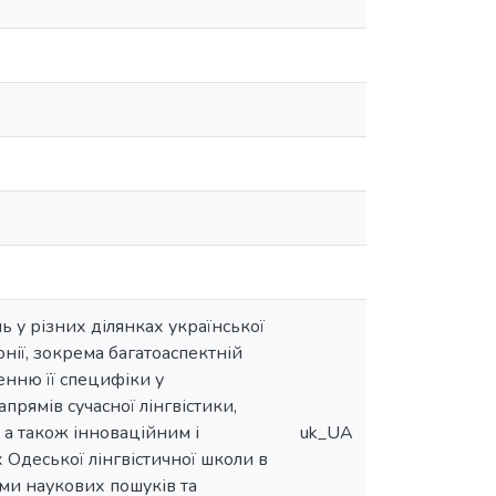
 у різних ділянках української
нії, зокрема багатоаспектній
енню її специфіки у
прямів сучасної лінгвістики,
 а також інноваційним і
uk_UA
 Одеської лінгвістичної школи в
ями наукових пошуків та