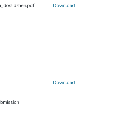
i_doslidzhen.pdf
Download
Download
ubmission