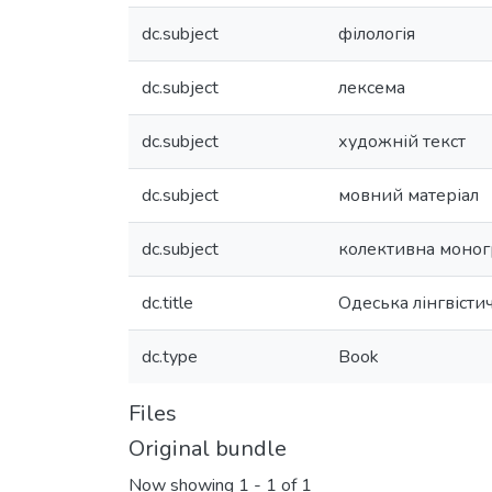
dc.subject
філологія
dc.subject
лексема
dc.subject
художній текст
dc.subject
мовний матеріал
dc.subject
колективна моног
dc.title
Одеська лінгвісти
dc.type
Book
Files
Original bundle
Now showing
1 - 1 of 1