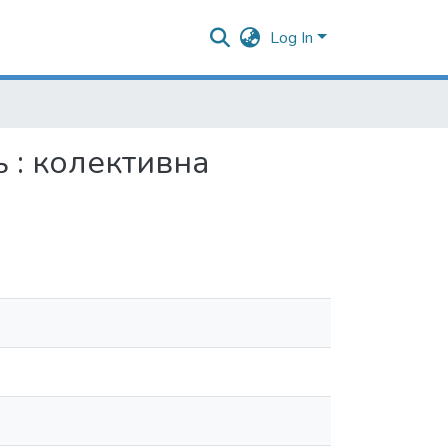
Log In
ь : колективна