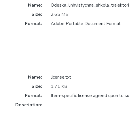
Name:
Odeska_linhvistychna_shkola_traiektori
Size:
2.65 MB
Format:
Adobe Portable Document Format
Name:
license.txt
Size:
1.71 KB
Format:
Item-specific license agreed upon to s
Description: