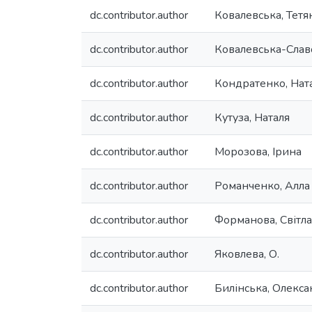
dc.contributor.author
Ковалевська, Тетя
dc.contributor.author
Ковалевська-Славо
dc.contributor.author
Кондратенко, Ната
dc.contributor.author
Кутуза, Наталя
dc.contributor.author
Морозова, Ірина
dc.contributor.author
Романченко, Алла
dc.contributor.author
Форманова, Світл
dc.contributor.author
Яковлева, О.
dc.contributor.author
Билінська, Олекс