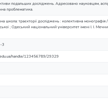
тиви подальших досліджень. Адресовано науковцям, аспіра
ична проблематика.
на школа: траєкторії досліджень : колективна монографія / [Бр
ської ; Одеський національний університет імені І. І. Мечн
-3
ma.edu.ua/handle/123456789/29329