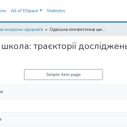
ons
All of DSpace
Statistics
а охорони здоров’я
Одеська лінгвістична школа: траєкторії досліджень : колективна монографія
 школа: траєкторії досліджен
Simple item page
на
я