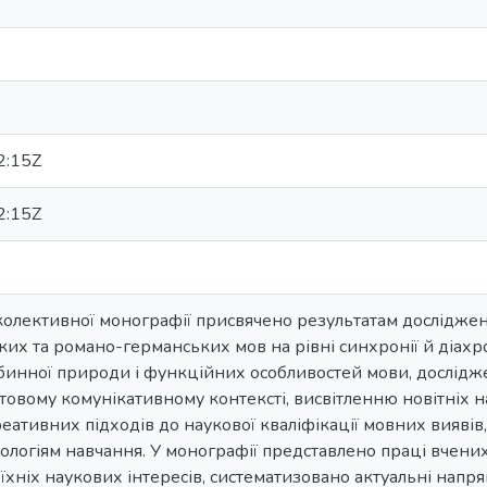
2:15Z
2:15Z
олективної монографії присвячено результатам досліджень
ьких та романо-германських мов на рівні синхронії й діахро
бинної природи і функційних особливостей мови, дослідж
ітовому комунікативному контексті, висвітленню новітніх на
ативних підходів до наукової кваліфікації мовних виявів,
логіям навчання. У монографії представлено праці вчених
їхніх наукових інтересів, систематизовано актуальні напр