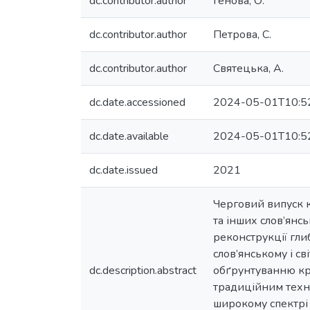
dc.contributor.author
Генова, О.
dc.contributor.author
Петрова, С.
dc.contributor.author
Святецька, А.
dc.date.accessioned
2024-05-01T10:5
dc.date.available
2024-05-01T10:5
dc.date.issued
2021
Черговий випуск к
та інших слов’янс
реконструкції гли
слов’янському і св
dc.description.abstract
обґрунтуванню кре
традиційним техно
широкому спектрі 