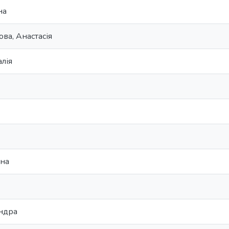
на
ва, Анастасія
лія
ана
андра