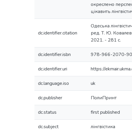
окреслено перспек
цікавить лінгвіст
Одеська лінгвістич
dc.identifier.citation
ред. Т. Ю. Ковалев
2021. - 281 с.
dc.identifier.isbn
978-966-2070-90
dc.identifier.uri
https://ekmair.uk
dc.language.iso
uk
dc.publisher
ПолиПринт
dc.status
first published
dc.subject
лінгвістика