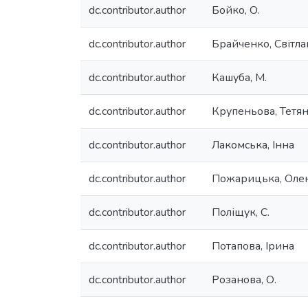
dc.contributor.author
Бойко, О.
dc.contributor.author
Брайченко, Світла
dc.contributor.author
Кашуба, М.
dc.contributor.author
Крупеньова, Тетя
dc.contributor.author
Лакомська, Інна
dc.contributor.author
Пожарицька, Оле
dc.contributor.author
Поліщук, С.
dc.contributor.author
Потапова, Ірина
dc.contributor.author
Розанова, О.