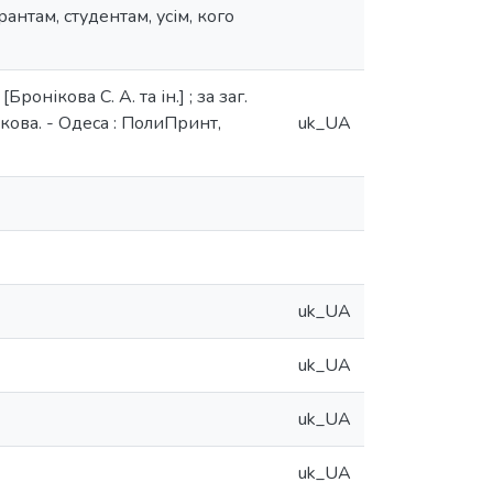
нтам, студентам, усім, кого
онікова С. А. та ін.] ; за заг.
икова. - Одеса : ПолиПринт,
uk_UA
uk_UA
uk_UA
uk_UA
uk_UA