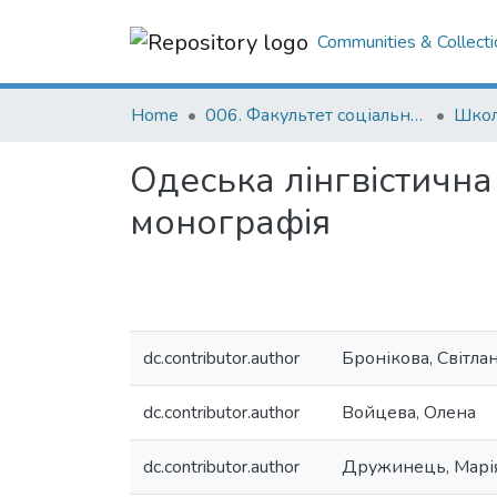
Communities & Collecti
Home
006. Факультет соціальних наук і соціальних технологій
Школ
Одеська лінгвістична
монографія
dc.contributor.author
Бронікова, Світла
dc.contributor.author
Войцева, Олена
dc.contributor.author
Дружинець, Марі