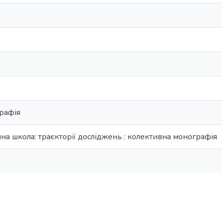
рафія
чна школа: траєкторії досліджень : колективна монографія