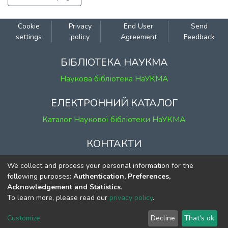
Cookie
Privacy
End User
Send
settings
policy
Agreement
Feedback
БІБЛІОТЕКА НАУКМА
Наукова бібліотека НаУКМА
ЕЛЕКТРОННИЙ КАТАЛОГ
Каталог Наукової бібліотеки НаУКМА
КОНТАКТИ
м. Київ, вул. Григорія Сковороди, 2
We collect and process your personal information for the
к. 1, к. 120
following purposes:
Authentication, Preferences,
Acknowledgement and Statistics
.
тел.
(044) 463-69-31
To learn more, please read our
privacy policy
.
ekmair@ukma.edu.ua
Customize
Decline
That's ok