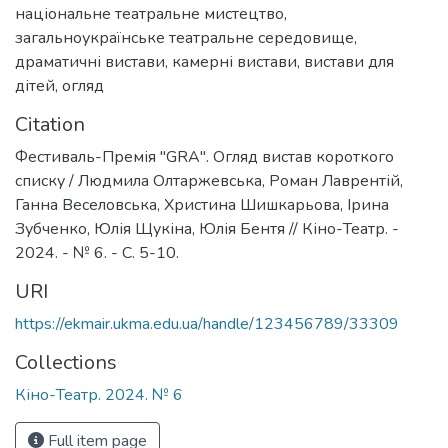
національне театральне мистецтво
,
загальноукраїнське театральне середовище
,
драматичні вистави
,
камерні вистави
,
вистави для
дітей
,
огляд
Citation
Фестиваль-Премія "GRA". Огляд вистав короткого
списку / Людмила Олтаржевська, Роман Лаврентій,
Ганна Веселовська, Христина Шишкарьова, Ірина
Зубченко, Юлія Щукіна, Юлія Бентя // Кіно-Театр. -
2024. - № 6. - С. 5-10.
URI
https://ekmair.ukma.edu.ua/handle/123456789/33309
Collections
Кіно-Театр. 2024. № 6
Full item page