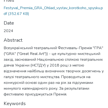
Files
Festyval_Premiia_GRA_Ohliad_vystav_korotkoho_spysku.p
df
(352.67 KB)
Date
2024
Abstract
Всеукраїнський театральний Фестиваль-Премія "ГРА"
("GRA" ("Great Real Art")) - це культурно-мистецький
захід, заснований Національною спілкою театральних
діячів України (НСТДУ) у 2018 році з метою
відзначення найбільш визначних творчих досягнень у
галузі театрального мистецтва. Проводиться на
конкурсній основі один раз на рік за підсумками
минулого календарного року. За результатами
фестивалю присуджується Премія.
Keywords