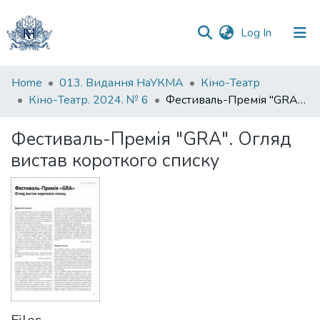
(current)
Log In
Communities
Home
013. Видання НаУКМА
Кіно-Театр
&
Кіно-Театр. 2024. № 6
Фестиваль-Премія "GRA". Огляд вистав короткого списку
Collections
Фестиваль-Премія "GRA". Огляд
All of DSpace
вистав короткого списку
Statistics