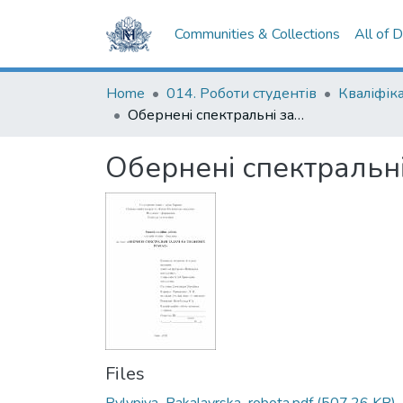
Communities & Collections
All of 
Home
014. Роботи студентів
Оберненi спектральнi задачi на зважених графах
Оберненi спектральн
Files