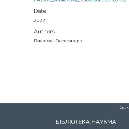
Pylypiva_Bakalavrska_robota.pdf
(507.26 KB)
Date
2022
Authors
Пилипiва, Олександра
Cooki
БІБЛІОТЕКА НАУКМА