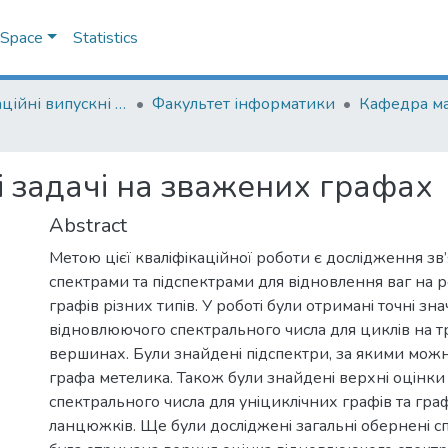
DSpace
Statistics
Кваліфікаційні випускні роботи здобувачів вищої освіти бакалаврських програм
Факультет інформатики
Кафедра м
i задачi на зважених графах
Abstract
Метою цiєї квалiфiкацiйної роботи є дослiдження зв
спектрами та пiдспектрами для вiдновлення ваг на
графiв рiзних типiв. У роботi були отриманi точнi зн
вiдновлюючого спектрального числа для циклiв на т
вершинах. Були знайденi пiдспектри, за якими можн
графа метелика. Також були знайденi верхнi оцiнк
спектрального числа для унiциклiчних графiв та граф
ланцюжкiв. Ще були дослiдженi загальнi оберненi спе