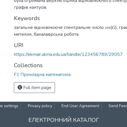
була отримана верхня оцiнка вiдновлюючого спектр
графiв кактусiв.
Keywords
загальне вiдновлююче спектральне число 𝑠𝑟𝑛(𝐺)
,
гра
метелик
,
бакалаврська робота
URI
https://ekmair.ukma.edu.ua/handle/123456789/29057
Collections
F1 Прикладна математика
Full item page
e settings
Privacy policy
End User Agreement
Send Fee
ЕЛЕКТРОННИЙ КАТАЛОГ