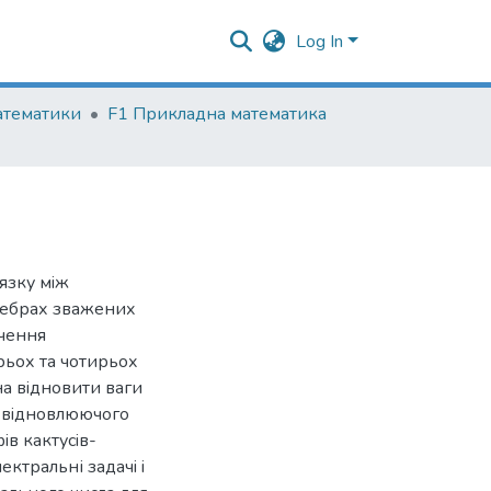
Log In
атематики
F1 Прикладна математика
’язку мiж
 ребрах зважених
ачення
рьох та чотирьох
а вiдновити ваги
и вiдновлюючого
iв кактусiв-
ктральні задачi i