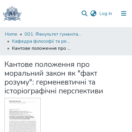
(current)
Log In
Communities
Home
001. Факультет гуманітарних наук
&
Кафедра філософії та релігієзнавства
Collections
Кантове положення про моральний закон як "факт розуму": герменевтичні та історіографічні перспективи
All of DSpace
Кантове положення про
моральний закон як "факт
Statistics
розуму": герменевтичні та
історіографічні перспективи