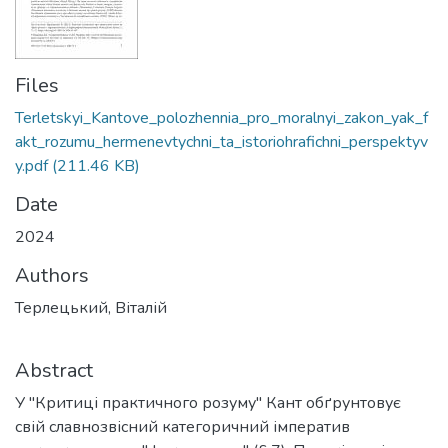
Files
Terletskyi_Kantove_polozhennia_pro_moralnyi_zakon_yak_f
akt_rozumu_hermenevtychni_ta_istoriohrafichni_perspektyv
y.pdf
(211.46 KB)
Date
2024
Authors
Терлецький, Віталій
Abstract
У "Критиці практичного розуму" Кант обґрунтовує
свій славнозвісний категоричний імператив