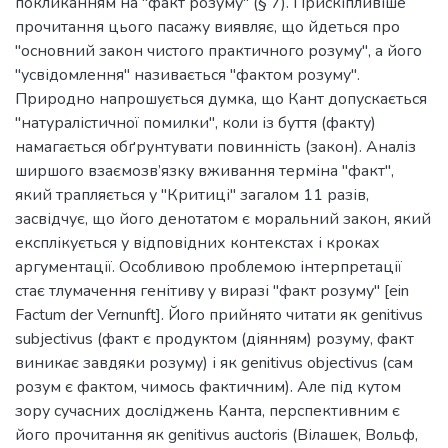
покликанням на "факт розуму" (§ 7). Прискіпливіше
прочитання цього пасажу виявляє, що йдеться про
"основний закон чистого практичного розуму", а його
"усвідомлення" називається "фактом розуму".
Природно напрошується думка, що Кант допускається
"натуралістичної помилки", коли із буття (факту)
намагається обґрунтувати повинність (закон). Аналіз
ширшого взаємозв’язку вживання терміна "факт",
який трапляється у "Критиці" загалом 11 разів,
засвідчує, що його денотатом є моральний закон, який
експлікується у відповідних контекстах і кроках
аргументації. Особливою проблемою інтерпретації
стає тлумачення генітиву у виразі "факт розуму" [ein
Factum der Vernunft]. Його прийнято читати як genitivus
subjectivus (факт є продуктом (діянням) розуму, факт
виникає завдяки розуму) і як genitivus objectivus (сам
розум є фактом, чимось фактичним). Але під кутом
зору сучасних досліджень Канта, перспективним є
його прочитання як genitivus auctoris (Вілашек, Вольф,