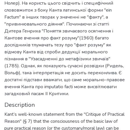
Нолер). На користь цього свідчить і специфічний
слововжиток з боку Канта латинської форми "ein
Factum" в інших творах у значенні не "факту", а
"привинювального діяння". Починаючи зі статті
Дитера Генриха "Поняття звичаєвого осягнення і
Кантове вчення про факт розуму"(1960) багато
дослідників тлумачать тезу про "факт розуму" як
відмову Канта від спроби дедукції морального
пізнання в "Узасадненні до метафізики звичаїв"
(1785). Однак, як показують сучасні розвідки (Ридель,
Вольф), така інтерпретація не досить переконлива. Є
достатні підстави вважати, що саме морально-правове
вчення Канта про imputatio facti може висвітлювати
загадковий пасаж II Критики.
Description
Kant’s well-known statement from the "Critique of Practical
Reason" (§ 7) that the consciousness of the basic law of
pure practical reason (or the customary/moral law) can be