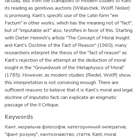
factual). But from the standpoint of modern studies of Kant
its reading as genitivus auctoris (Willaschek, Wolff, Noller)
is promising. Kant’s specific use of the Latin form "ein
Factum" in other works, which has the meaning not of "fact",
but of "imputable act" also, testifies in favor of this. Starting
with Dieter Heinrich’s article "The Concept of Moral Insight
and Kant’s Doctrine of the Fact of Reason" (1960), many
researchers interpret the thesis of the "fact of reason" as
Kant’s rejection of the attempt at the deduction of moral
insight in the "Groundwork of the Metaphysics of Moral"
(1785). However, as modern studies (Riedel, Wolff) show,
this interpretation is not convincing enough. There are
sufficient reasons to believe that it is Kant’s moral and legal
doctrine of imputatio facti can explicate an enigmatic
passage of the II Critique.
Keywords
Кант
,
моральна філософія
,
категоричний імператив
,
"факт розуму"
,
кантознавство
,
стаття
,
Kant
,
moral