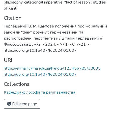
philosophy
,
categorical imperative
,
"fact of reason"
,
studies
of Kant
Citation
Терлецький В. М. Кантове положення про моральний
закон як "факт розуму": герменевтичні та
історіографічні перспективи / Віталій Терлецький //
Філософська думка. - 2024. - № 1. - С. 7-21. -
https://doi.org/10.15407/fd2024.01.007
URI
https://ekmair.ukma.edu.ua/handle/123456789/38035
https://doi.org/10.15407/fd2024.01.007
Collections
Кафедра філософії та релігієзнавства
Full item page