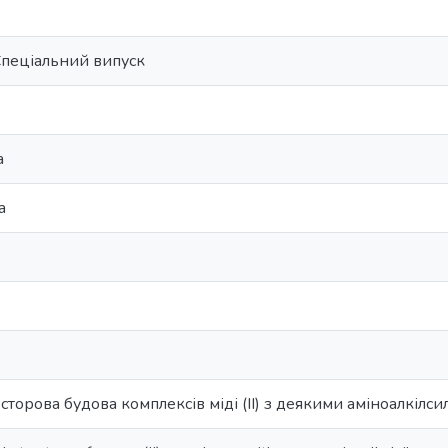
Спеціальний випуск
а
а
сторова будова комплексів міді (ІІ) з деякими аміноалкілс