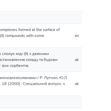
 complexes formed at the surface of
u(II) compounds with some
en
сполук міді (II) з деякими
встановлення складу та будови
uk
 вих сорбентів.
аміноалкілсиланами / Р. Лутчин, Ю.Л.
 18 (2000) : Спеціальний випуск, ч.
uk