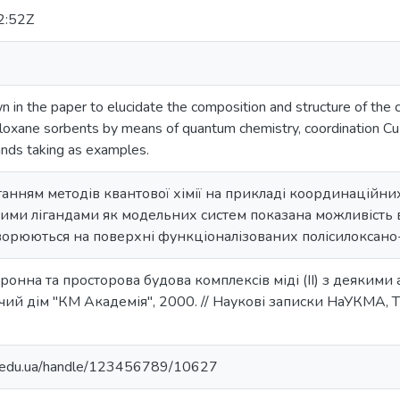
2:52Z
wn in the paper to elucidate the composition and structure of the
siloxane sorbents by means of quantum chemistry, coordination C
ands taking as examples.
танням методів квантової хімії на прикладі координаційних 
ими лігандами як модельних систем показана можливість 
ворюються на поверхні функціоналізованих полісилоксано-
ронна та просторова будова комплексів міді (ІІ) з деякими 
ичий дім "КМ Академія", 2000. // Наукові записки НаУКМА, Т.
ma.edu.ua/handle/123456789/10627