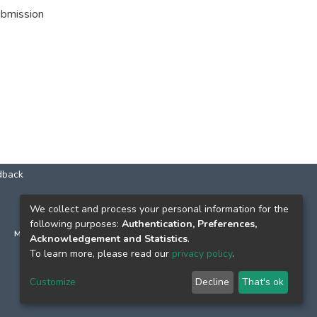
ubmission
dback
КОНТАКТИ
We collect and process your personal information for the
following purposes:
Authentication, Preferences,
м. Київ, вул. Григорія Сковороди, 2
Acknowledgement and Statistics
.
к. 1, к. 120
To learn more, please read our
privacy policy
.
тел.
(044) 463-69-31
Customize
Decline
That's ok
ekmair@ukma.edu.ua