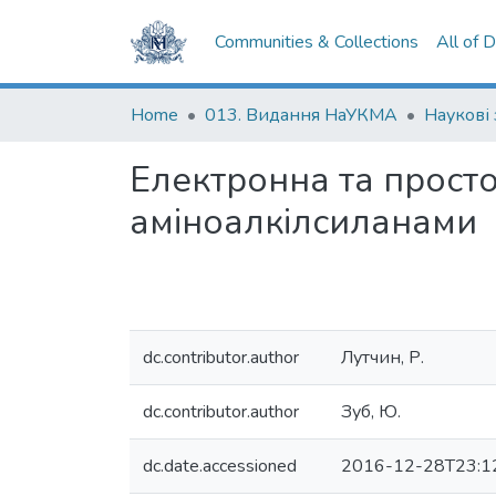
Communities & Collections
All of 
Home
013. Видання НаУКМА
Наукові
Електронна та простор
аміноалкілсиланами
dc.contributor.author
Лутчин, Р.
dc.contributor.author
Зуб, Ю.
dc.date.accessioned
2016-12-28T23:1