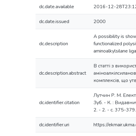
dc.date.available
2016-12-28T23:1
dc.date.issued
2000
A possibility is sho
dc.description
functionalized poly
aminoalkylsilane lig
В статті з викорис
dc.description.abstract
аміноалкілсиланов
комплексів, що ут
Лутчин Р. М. Елект
dc.identifier.citation
Зуб. - К. : Видавн
2. - 2. - с. 375-379.
dc.identifier.uri
https://ekmair.uk