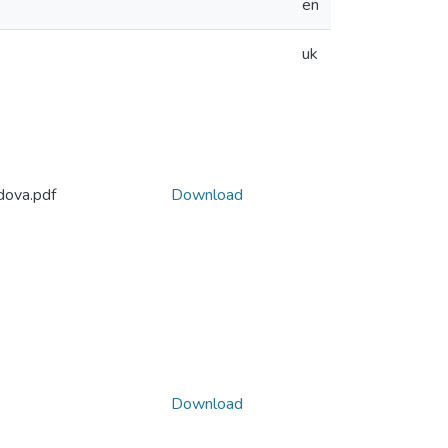
en
uk
dova.pdf
Download
Download