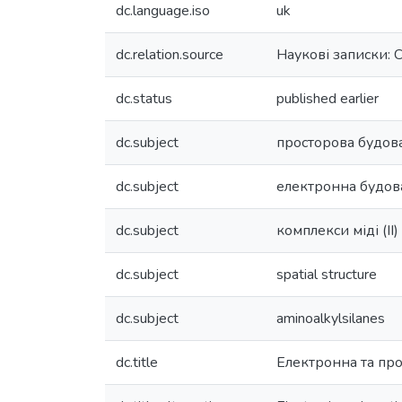
dc.language.iso
uk
dc.relation.source
Наукові записки: 
dc.status
published earlier
dc.subject
просторова будов
dc.subject
електронна будов
dc.subject
комплекси міді (ІІ)
dc.subject
spatial structure
dc.subject
aminoalkylsilanes
dc.title
Електронна та про