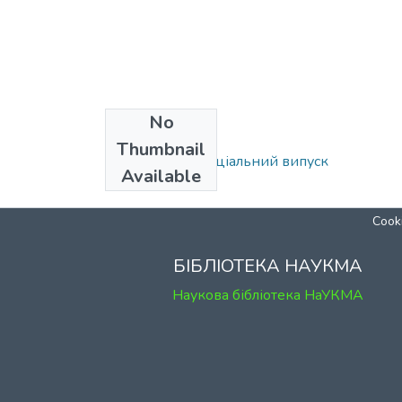
No
Collections
Thumbnail
018 (1): Ч. 2: Спеціальний випуск
Available
Cooki
БІБЛІОТЕКА НАУКМА
Наукова бібліотека НаУКМА