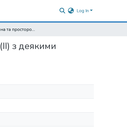
Log In
Електронна та просторова будова комплексів міді (ІІ) з деякими аміноалкілсиланами
ІІ) з деякими