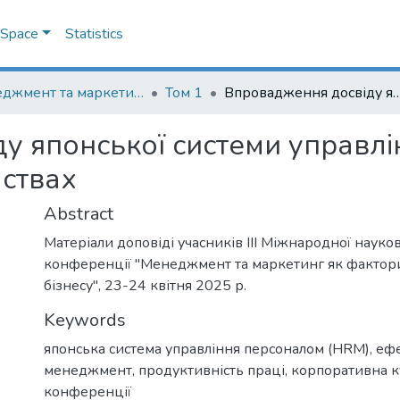
DSpace
Statistics
Менеджмент та маркетинг як фактори розвитку бізнесу : матеріали III Міжнародної науково-практичної конференції 23-24 квітня 2025 р.
Том 1
Впровадження досвіду японської системи управління персоналом на 
у японської системи управлі
мствах
Abstract
Матеріали доповіді учасників III Міжнародної науко
конференції "Менеджмент та маркетинг як фактор
бізнесу", 23-24 квітня 2025 р.
Keywords
японська система управління персоналом (HRM)
,
еф
менеджмент
,
продуктивність праці
,
корпоративна к
конференції