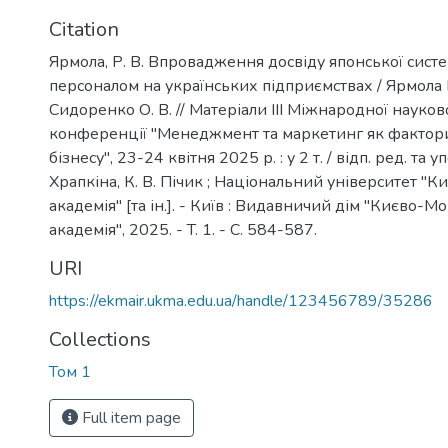
Citation
Ярмола, Р. В. Впровадження досвіду японської сист
персоналом на українських підприємствах / Ярмола Р. 
Сидоренко О. В. // Матеріали ІІІ Міжнародної науко
конференції "Менеджмент та маркетинг як фактор
бізнесу", 23-24 квітня 2025 р. : у 2 т. / відп. ред. та уп
Храпкіна, К. В. Пічик ; Національний університет "
академія" [та ін.]. - Київ : Видавничий дім "Києво-М
академія", 2025. - T. 1. - C. 584-587.
URI
https://ekmair.ukma.edu.ua/handle/123456789/35286
Collections
Том 1
Full item page