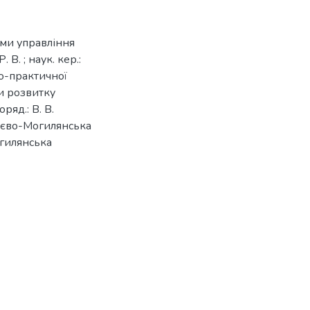
еми управління
В. ; наук. кер.:
во-практичної
и розвитку
оряд.: В. В.
Києво-Могилянська
огилянська