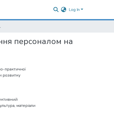
Log In
українських підприємствах
ння персоналом на
во-практичної
и розвитку
ективний
ультура
,
матеріали