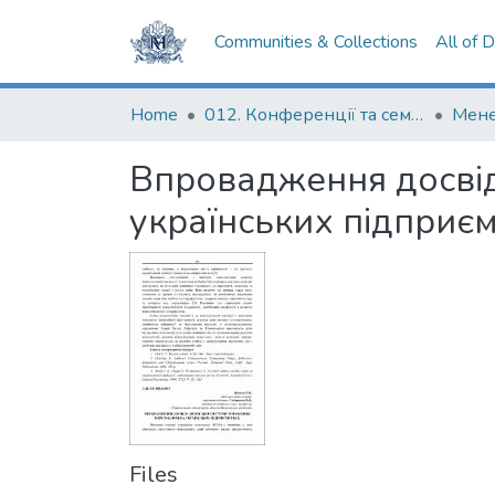
Communities & Collections
All of 
Home
012. Конференції та семінари НаУКМА
Впровадження досвід
українських підприє
Files