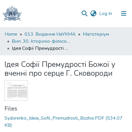
(current)
Log In
Communities
Home
013. Видання НаУКМА
Магістеріум
&
Вип. 30. Історико-філософські студії
Collections
Ідея Софії Премудрості Божої у вченні про серце Г. Сковороди
All of DSpace
Ідея Софії Премудрості Божої у
вченні про серце Г. Сковороди
Statistics
Files
Sydorenko_Ideia_Sofii_Premudrosti_Bozhoi.PDF
(534.07
KB)