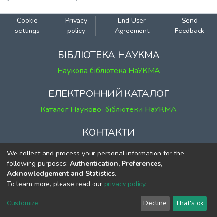
Cookie
Privacy
End User
Send
settings
policy
Agreement
Feedback
БІБЛІОТЕКА НАУКМА
Наукова бібліотека НаУКМА
ЕЛЕКТРОННИЙ КАТАЛОГ
Каталог Наукової бібліотеки НаУКМА
КОНТАКТИ
м. Київ, вул. Григорія Сковороди, 2
We collect and process your personal information for the
к. 1, к. 120
following purposes:
Authentication, Preferences,
Acknowledgement and Statistics
.
тел.
(044) 463-69-31
To learn more, please read our
privacy policy
.
ekmair@ukma.edu.ua
Customize
Decline
That's ok