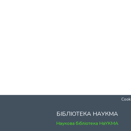
Cooki
БІБЛІОТЕКА НАУКМА
Наукова бібліотека НаУКМА