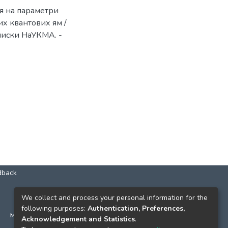
я на параметри
их квантових ям /
записки НаУКМА. -
dback
КОНТАКТИ
We collect and process your personal information for the
following purposes:
Authentication, Preferences,
м. Київ, вул. Григорія Сковороди, 2
Acknowledgement and Statistics
.