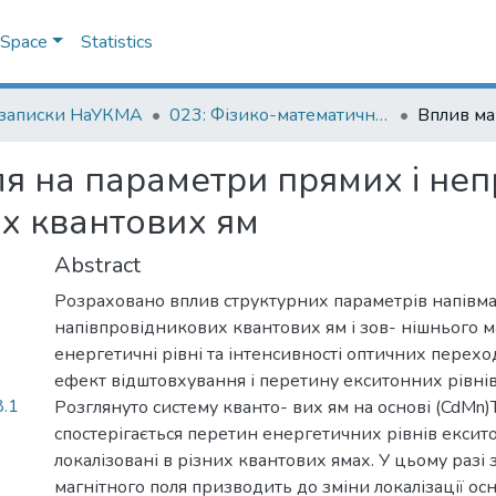
DSpace
Statistics
 записки НаУКМА
023: Фізико-математичні науки
я на параметри прямих і неп
их квантових ям
Abstract
Розраховано вплив структурних параметрів напівма
напівпровідникових квантових ям і зов- нішнього м
енергетичні рівні та інтенсивності оптичних перехо
ефект відштовхування і перетину екситонних рівнів 
.1
Розглянуто систему кванто- вих ям на основі (CdMn)Te
спостерігається перетин енергетичних рівнів екситон
локалізовані в різних квантових ямах. У цьому разі
магнітного поля призводить до зміни локалізації ос