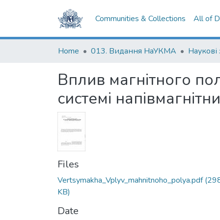
Communities & Collections
All of 
Home
013. Видання НаУКМА
Наукові
Вплив магнітного пол
системі напівмагнітн
Files
Vertsymakha_Vplyv_mahnitnoho_polya.pdf
(298
KB)
Date