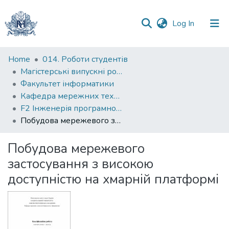
(current)
Log In
Communities
Home
014. Роботи студентів
&
Магістерські випускні роботи
Collections
Факультет інформатики
Кафедра мережних технологій
All of DSpace
F2 Інженерія програмного забезпечення
Побудова мережевого застосування з високою доступністю на хмарній платформі
Statistics
Побудова мережевого
застосування з високою
доступністю на хмарній платформі