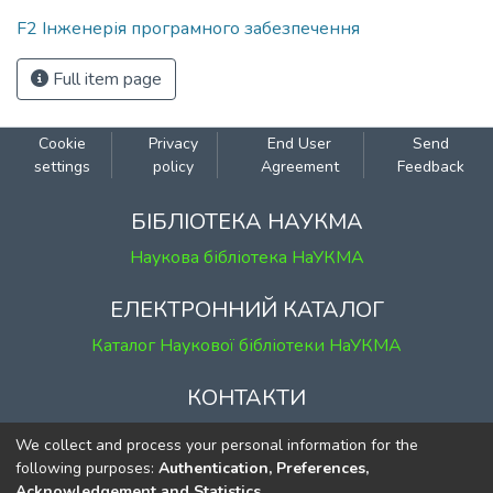
F2 Інженерія програмного забезпечення
Full item page
Cookie
Privacy
End User
Send
settings
policy
Agreement
Feedback
БІБЛІОТЕКА НАУКМА
Наукова бібліотека НаУКМА
ЕЛЕКТРОННИЙ КАТАЛОГ
Каталог Наукової бібліотеки НаУКМА
КОНТАКТИ
м. Київ, вул. Григорія Сковороди, 2
We collect and process your personal information for the
к. 1, к. 120
following purposes:
Authentication, Preferences,
Acknowledgement and Statistics
.