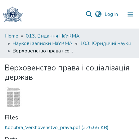
(current)
Log In
Communities
Home
013. Видання НаУКМА
&
Наукові записки НаУКМА
103: Юридичні науки
Collections
Верховенство права і соціалізація держав
All of DSpace
Верховенство права і соціалізація
держав
Statistics
Files
Koziubra_Verkhovenstvo_prava.pdf
(326.66 KB)