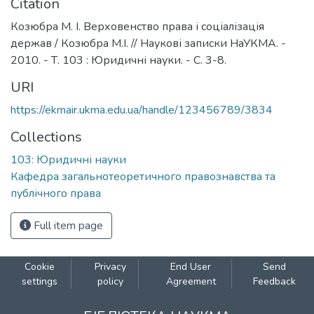
Citation
Козюбра М. І. Верховенство права і соціалізація
держав / Козюбра М.І. // Наукові записки НаУКМА. -
2010. - Т. 103 : Юридичні науки. - С. 3-8.
URI
https://ekmair.ukma.edu.ua/handle/123456789/3834
Collections
103: Юридичні науки
Кафедра загальнотеоретичного правознавства та
публічного права
Full item page
Cookie
Privacy
End User
Send
settings
policy
Agreement
Feedback