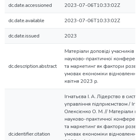
dc.date.accessioned
2023-07-06T10:33:02Z
dc.date.available
2023-07-06T10:33:02Z
dc.date.issued
2023
Матеріали доповіді учасників 
науково-практичної конферен
dc.description.abstract
та маркетинг як фактори розвит
умовах економіки відновлення",
квітня 2023 р.
Ігнатьєва І. А. Лідерство в систе
управління підприємством / Ігнат
Олексієнко О. М. // Матеріали 
науково-практичної конферен
та маркетинг як фактори розвит
dc.identifier.citation
умовах економіки відновлення"