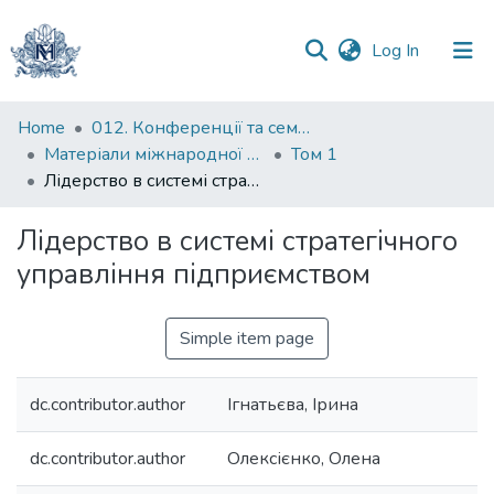
(current)
Log In
Communities
Home
012. Конференції та семінари НаУКМА
&
Матеріали міжнародної науково-практичної конференції "Менеджмент та маркетинг як фактори розвитку бізнесу в умовах економіки відновлення", 18-19 квітня 2023 р.
Том 1
Collections
Лідерство в системі стратегічного управління підприємством
All of DSpace
Лідерство в системі стратегічного
управління підприємством
Statistics
Simple item page
dc.contributor.author
Ігнатьєва, Ірина
dc.contributor.author
Олексієнко, Олена