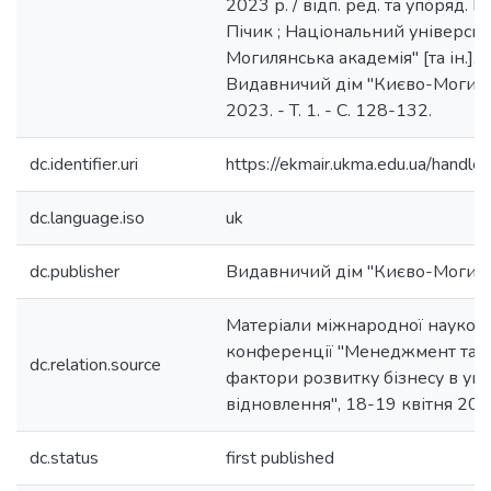
2023 р. / відп. ред. та упоряд. В.
Пічик ; Національний університ
Могилянська академія" [та ін.]. -
Видавничий дім "Києво-Могиля
2023. - T. 1. - C. 128-132.
dc.identifier.uri
https://ekmair.ukma.edu.ua/han
dc.language.iso
uk
dc.publisher
Видавничий дім "Києво-Могиля
Матеріали міжнародної науков
конференції "Менеджмент та м
dc.relation.source
фактори розвитку бізнесу в ум
відновлення", 18-19 квітня 202
dc.status
first published