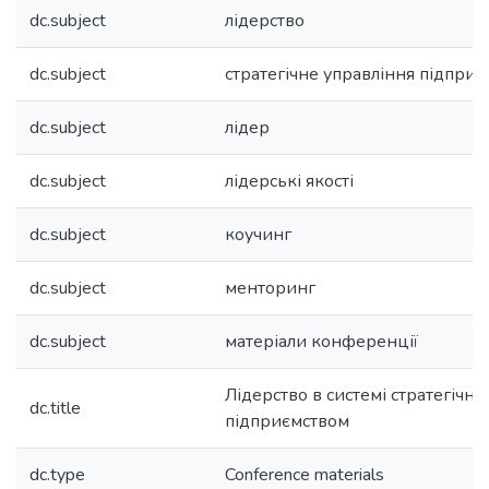
dc.subject
лідерство
dc.subject
стратегічне управління підпри
dc.subject
лідер
dc.subject
лідерські якості
dc.subject
коучинг
dc.subject
менторинг
dc.subject
матеріали конференції
Лідерство в системі стратегічно
dc.title
підприємством
dc.type
Conference materials