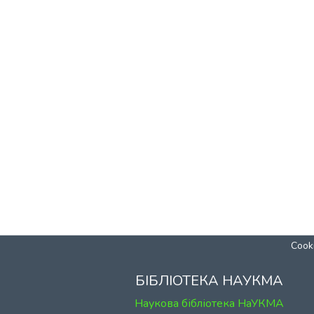
Cooki
БІБЛІОТЕКА НАУКМА
Наукова бібліотека НаУКМА