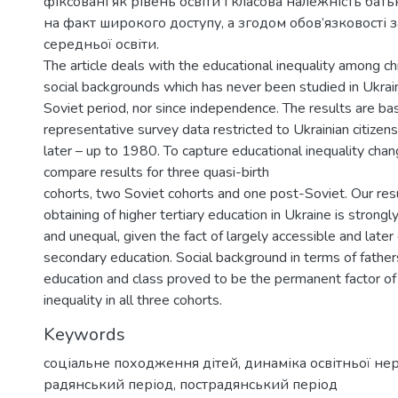
фіксовані як рівень освіти і класова належність бат
на факт широкого доступу, а згодом обов’язковості з
середньої освіти.
The article deals with the educational inequality among chi
social backgrounds which has never been studied in Ukrain
Soviet period, nor since independence. The results are ba
representative survey data restricted to Ukrainian citize
later – up to 1980. To capture educational inequality cha
compare results for three quasi-birth
cohorts, two Soviet cohorts and one post-Soviet. Our res
obtaining of higher tertiary education in Ukraine is strong
and unequal, given the fact of largely accessible and later
secondary education. Social background in terms of father
education and class proved to be the permanent factor of
inequality in all three cohorts.
Keywords
соціальне походження дітей
,
динаміка освітньої нер
радянський період
,
пострадянський період