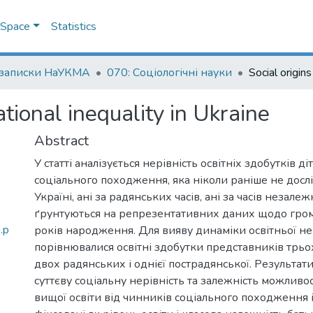
DSpace
Statistics
 записки НаУКМА
070: Соціологічні науки
tional inequality in Ukraine
Abstract
У статті аналізується нерівність освітніх здобутків ді
соціального походження, яка ніколи раніше не досл
Україні, ані за радянських часів, ані за часів незалеж
ґрунтуються на репрезентативних даних щодо гр
.p
років народження. Для вияву динаміки освітньої не
порівнювалися освітні здобутки представників трьох
двох радянських і однієї пострадянської. Результати
суттєву соціальну нерівність та залежність можливо
вищої освіти від чинників соціального походження і