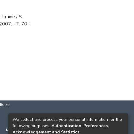
Ukraine / S.
007. - Т. 70 :
dback
КОНТАКТИ
We collect and process your personal information for the
following purposes:
Authentication, Preferences,
м. Київ, вул. Григорія Сковороди, 2
Acknowledgement and Statistics
.