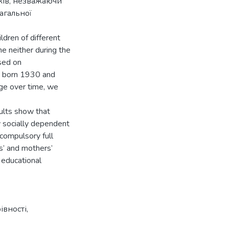
ьків, незважаючи
агальної
ldren of different
e neither during the
sed on
ns born 1930 and
nge over time, we
ults show that
ly socially dependent
 compulsory full
s’ and mothers’
 educational
івності
,