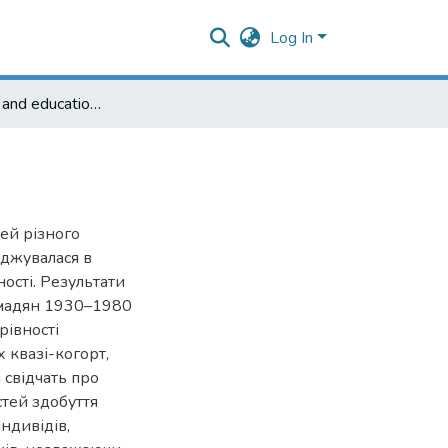
Log In
Social origins and educational inequality in Ukraine
тей різного
іджувалася в
ності. Результати
омадян 1930–1980
рівності
 квазі-когорт,
 свідчать про
стей здобуття
ндивідів,