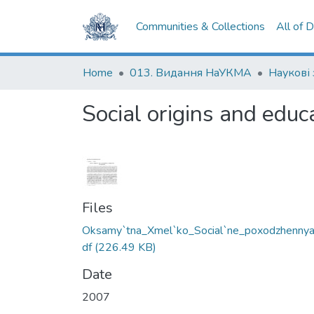
Communities & Collections
All of 
Home
013. Видання НаУКМА
Наукові
Social origins and educa
Files
Oksamy`tna_Xmel`ko_Social`ne_poxodzhennya
df
(226.49 KB)
Date
2007