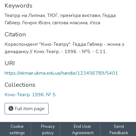
Keywords
Театрр на Липках
,
ТЮГ
,
прем'єра вистави
,
Гедда
Габлер
,
Генрік Ібсен
,
світова класика
,
п'єса
Citation
Кореспондент "Кіно-Театру". Гедда Габлер - жінка з
декадансу // Кіно-Театр. - 1996. - №5. - С.11.
URI
https://ekmair.ukma.edu.ua/handle/123456789/5401
Collections
Кіно-Театр. 1996. № 5
Full item page
Cookie
Privacy
End User
Send
settings
policy
Agreement
Feedback