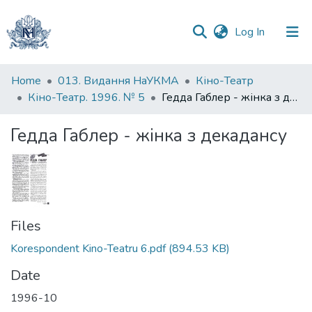
(current)
Log In
Communities
Home
013. Видання НаУКМА
Кіно-Театр
&
Кіно-Театр. 1996. № 5
Гедда Габлер - жінка з декадансу
Collections
Гедда Габлер - жінка з декадансу
All of DSpace
Statistics
Files
Korespondent Kino-Teatru 6.pdf
(894.53 KB)
Date
1996-10