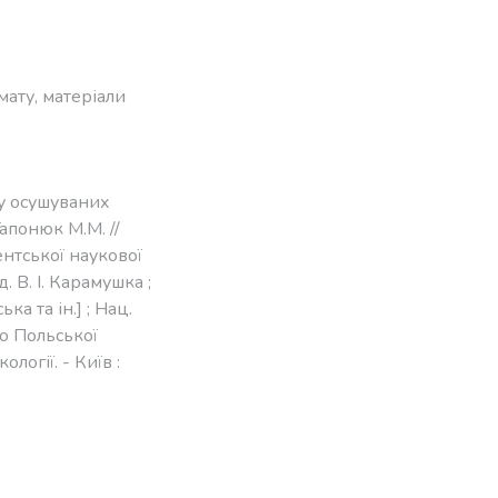
мату
,
матеріали
у осушуваних
апонюк М.М. //
дентської наукової
. В. І. Карамушка ;
ька та ін.] ; Нац.
о Польської
логії. - Київ :