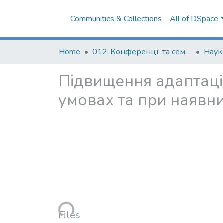
Communities & Collections
All of DSpace
Home
012. Конференції та семінари НаУКМА
Підвищення адаптаці
умовах та при наявн
Files
Haponiuk_Pidvyshchennia_adaptatsiinoho_pote
sialu_osushuvanykh_zemel_u_zminnykh_umova
_ta_pry_naiavnykh_ryzykakh.pdf
(189.85 KB)