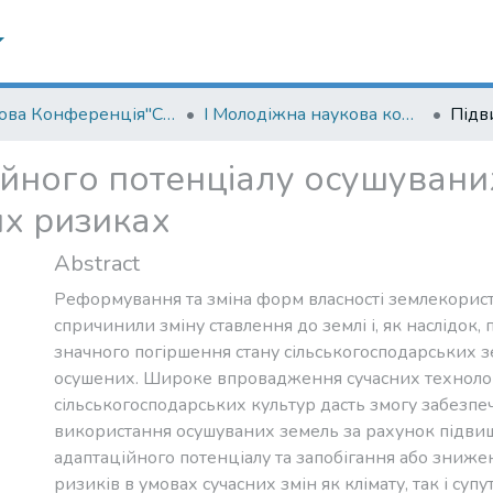
Statistics
Наукова Конференція"Суспільство, довкілля та зміна клімату"
I Молодіжна наукова конференція "Суспільство, довкілля та зміна клімату" (2017)
йного потенціалу осушуваних
их ризиках
Abstract
Реформування та зміна форм власності землекорист
спричинили зміну ставлення до землі і, як наслідок,
значного погіршення стану сільськогосподарських з
осушених. Широке впровадження сучасних техноло
nt
сільськогосподарських культур дасть змогу забезп
kh
використання осушуваних земель за рахунок підви
адаптаційного потенціалу та запобігання або зниж
ризиків в умовах сучасних змін як клімату, так і суп