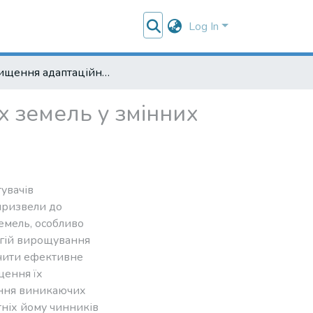
Log In
Підвищення адаптаційного потенціалу осушуваних земель у змінних умовах та при наявних ризиках
 земель у змінних
увачів
 призвели до
емель, особливо
гій вирощування
ечити ефективне
щення їх
ення виникаючих
утніх йому чинників