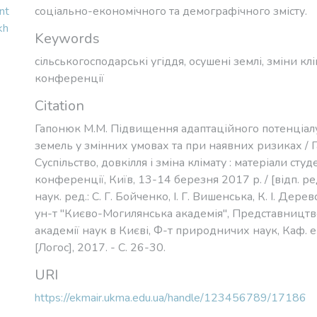
соціально-економічного та демографічного змісту.
Keywords
сільськогосподарські угіддя
,
осушені землі
,
зміни клі
конференції
Citation
Гапонюк М.М. Підвищення адаптаційного потенціал
земель у змінних умовах та при наявних ризиках / Г
Суспільство, довкілля і зміна клімату : матеріали сту
конференції, Київ, 13-14 березня 2017 р. / [відп. ред
наук. ред.: С. Г. Бойченко, І. Г. Вишенська, К. І. Деревс
ун-т "Києво-Могилянська академія", Представництв
академії наук в Києві, Ф-т природничих наук, Каф. еко
[Логос], 2017. - С. 26-30.
URI
https://ekmair.ukma.edu.ua/handle/123456789/17186