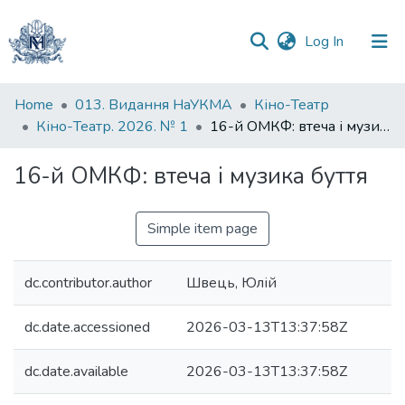
(current)
Log In
Communities
Home
013. Видання НаУКМА
Кіно-Театр
&
Кіно-Театр. 2026. № 1
16-й ОМКФ: втеча і музика буття
Collections
16-й ОМКФ: втеча і музика буття
All of DSpace
Simple item page
Statistics
dc.contributor.author
Швець, Юлій
dc.date.accessioned
2026-03-13T13:37:58Z
dc.date.available
2026-03-13T13:37:58Z