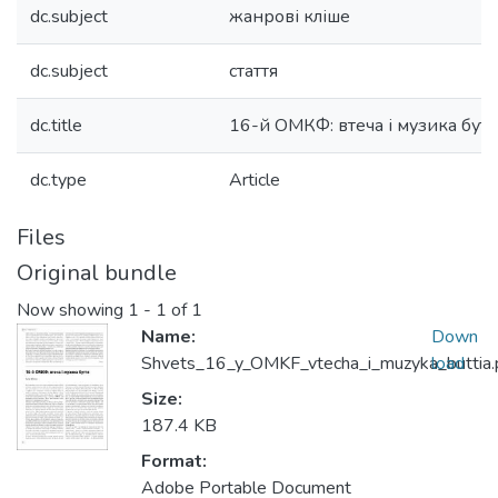
dc.subject
жанрові кліше
dc.subject
стаття
dc.title
16-й ОМКФ: втеча і музика бутт
dc.type
Article
Files
Original bundle
Now showing
1 - 1 of 1
Name:
Down
Shvets_16_y_OMKF_vtecha_i_muzyka_buttia.
load
Size:
187.4 KB
Format:
Adobe Portable Document