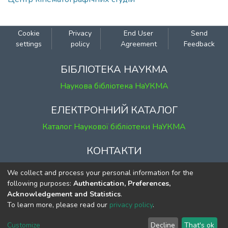
Cookie
Privacy
End User
Send
settings
policy
Agreement
Feedback
БІБЛІОТЕКА НАУКМА
Наукова бібліотека НаУКМА
ЕЛЕКТРОННИЙ КАТАЛОГ
Каталог Наукової бібліотеки НаУКМА
КОНТАКТИ
м. Київ, вул. Григорія Сковороди, 2
We collect and process your personal information for the
к. 1, к. 120
following purposes:
Authentication, Preferences,
Acknowledgement and Statistics
.
тел.
(044) 463-69-31
To learn more, please read our
privacy policy
.
ekmair@ukma.edu.ua
Customize
Decline
That's ok