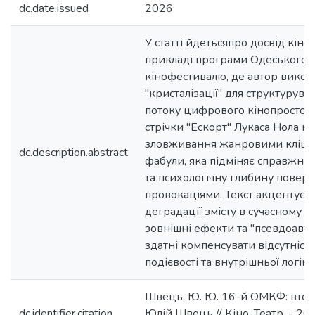
dc.date.issued
2026
У статті йдетьсяпро досвід кіно
прикладі програми Одеського 
кінофестивалю, де автор вико
"кристалізації" для структурув
потоку цифрового кінопростору
стрічки "Ескорт" Лукаса Нола к
зловживання жанровими кліше 
dc.description.abstract
фабули, яка підміняє справжню
та психологічну глибину пове
провокаціями. Текст акцентує у
деградації змісту в сучасному к
зовнішні ефекти та "псевдоавт
здатні компенсувати відсутніст
подієвості та внутрішньої логік
Швець, Ю. Ю. 16-й ОМКФ: втеча 
dc.identifier.citation
Юлій Швець // Кіно-Театр. - 2026