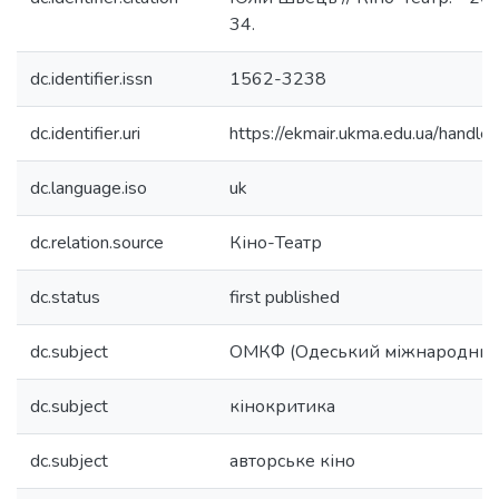
34.
dc.identifier.issn
1562-3238
dc.identifier.uri
https://ekmair.ukma.edu.ua/han
dc.language.iso
uk
dc.relation.source
Кіно-Театр
dc.status
first published
dc.subject
ОМКФ (Одеський міжнародний
dc.subject
кінокритика
dc.subject
авторське кіно