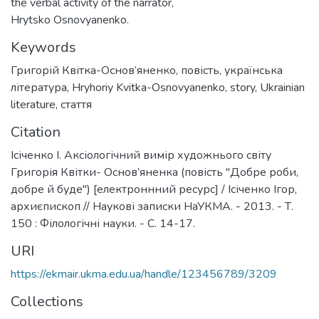
the verbal activity of the narrator,
Hrytsko Osnovyanenko.
Keywords
Григорій Квітка-Основ’яненко
,
повість
,
українська
література
,
Hryhoriy Kvitka-Osnovyanenko
,
story
,
Ukrainian
literature
,
стаття
Citation
Ісіченко І. Аксіологічний вимір художнього світу
Григорія Квітки- Основ’яненка (повість "Добре роби,
добре й буде") [електроннний ресурс] / Ісіченко Ігор,
архиєпископ // Наукові записки НаУКМА. - 2013. - Т.
150 : Філологічні науки. - С. 14-17.
URI
https://ekmair.ukma.edu.ua/handle/123456789/3209
Collections