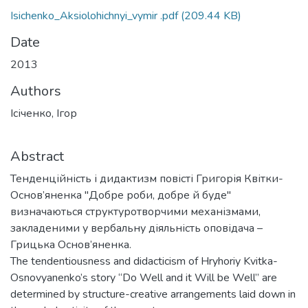
Isichenko_Aksiolohichnyi_vymir .pdf
(209.44 KB)
Date
2013
Authors
Ісіченко, Ігор
Abstract
Тенденційність і дидактизм повісті Григорія Квітки-
Основ’яненка "Добре роби, добре й буде"
визначаються структуротворчими механізмами,
закладеними у вербальну діяльність оповідача –
Грицька Основ’яненка.
The tendentiousness and didacticism of Hryhoriy Kvitka-
Osnovyanenko’s story “Do Well and it Will be Well” are
determined by structure-creative arrangements laid down in