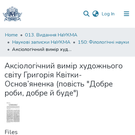
(current)
Log In
Communities
Home
013. Видання НаУКМА
&
Наукові записки НаУКМА
150: Філологічні науки
Collections
Аксіологічний вимір художнього світу Григорія Квітки- Основ’яненка (повість "Добре роби, добре й буде")
All of DSpace
Аксіологічний вимір художнього
світу Григорія Квітки-
Statistics
Основ’яненка (повість "Добре
роби, добре й буде")
Files