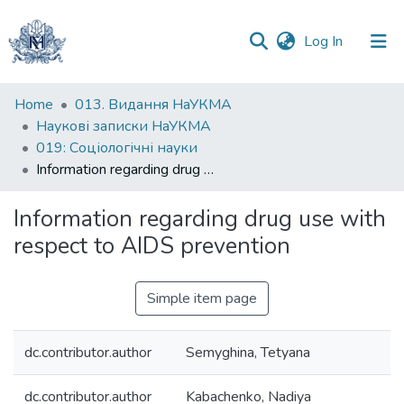
(current)
Log In
Communities
Home
013. Видання НаУКМА
&
Наукові записки НаУКМА
Collections
019: Соціологічні науки
Information regarding drug use with respect to AIDS prevention
All of DSpace
Information regarding drug use with
Statistics
respect to AIDS prevention
Simple item page
dc.contributor.author
Semyghina, Tetyana
dc.contributor.author
Kabachenko, Nadiya