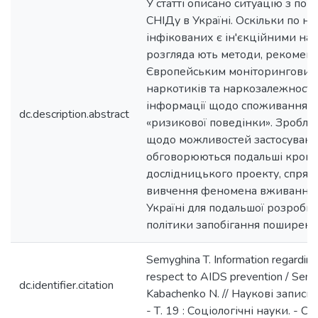
У статті описано ситуацію з по
СНІДу в Україні. Оскільки по­ на
інфікованих є ін'єкційними на
розгляда­ ють методи, рекомен
Європейським моніторинговим
наркотиків та наркозалежності
інформації щодо споживання н
dc.description.abstract
«ризикової поведінки». Зробле
щодо можливостей застосуван­ н
обговорюються подальші кроки
дослідницького проекту, спрям
вивчення феномена вживання 
Україні для подальшої розробк
політики запобігання поширен
Semyghina T. Information regarding
respect to AIDS prevention / Semy
dc.identifier.citation
Kabachenko N. // Наукові запис
- Т. 19 : Соціологічні науки. - С.