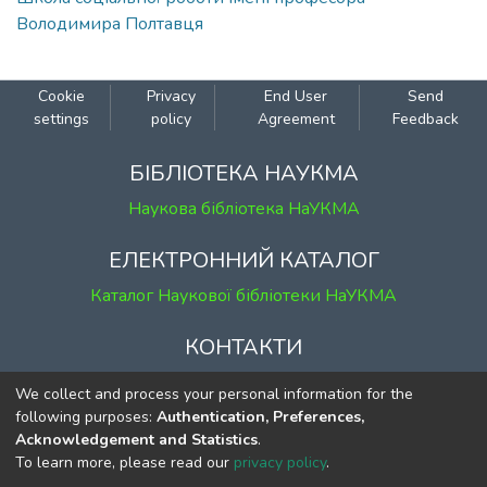
Володимира Полтавця
Cookie
Privacy
End User
Send
settings
policy
Agreement
Feedback
БІБЛІОТЕКА НАУКМА
Наукова бібліотека НаУКМА
ЕЛЕКТРОННИЙ КАТАЛОГ
Каталог Наукової бібліотеки НаУКМА
КОНТАКТИ
м. Київ, вул. Григорія Сковороди, 2
We collect and process your personal information for the
к. 1, к. 120
following purposes:
Authentication, Preferences,
Acknowledgement and Statistics
.
тел.
(044) 463-69-31
To learn more, please read our
privacy policy
.
ekmair@ukma.edu.ua