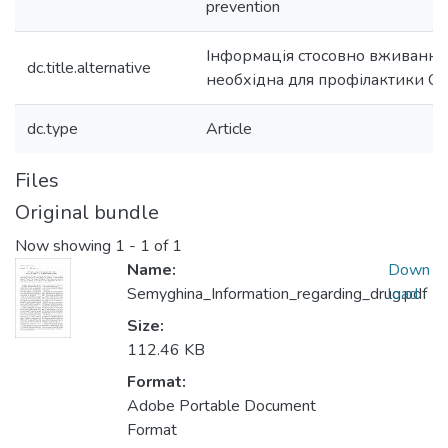
prevention
Інформація стосовно вживання 
dc.title.alternative
необхідна для профілактики С
dc.type
Article
Files
Original bundle
Now showing
1 - 1 of 1
Name:
Down
Semyghina_Information_regarding_drug.pdf
load
Size:
112.46 KB
Format:
Adobe Portable Document
Format