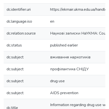
dc.identifier.uri
https://ekmair.ukma.edu.ua/han
dc.language.iso
en
dc.relation.source
Наукові записки НаУКМА: Соціо
dc.status
published earlier
dc.subject
вживання наркотиків
dc.subject
профілактика СНІДУ
dc.subject
drug use
dc.subject
AIDS prevention
Information regarding drug use wit
dc.title