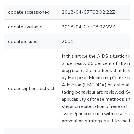
dc.date.accessioned
2018-04-07T08:02:22Z
dc.date.available
2018-04-07T08:02:22Z
dc.date.issued
2001
In this article the AIDS situation in
Since nearly 80 per cent of HIVinf
drug users, the methods that ha
by European Monitoring Centre for
Addiction (EMCDDA) on estimating
dc.description.abstract
taking behaviour are reviewed. So
applicability of these methods and 
steps on elaboration of research p
issues/phenomenon with respect t
prevention strategies in Ukraine h