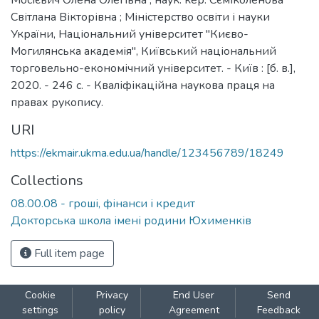
Мосієвич Олена Олегівна ; наук. кер. Сєміколенова
Світлана Вікторівна ; Міністерство освіти і науки
України, Національний університет "Києво-
Могилянська академія", Київський національний
торговельно-економічний університет. - Київ : [б. в.],
2020. - 246 с. - Кваліфікаційна наукова праця на
правах рукопису.
URI
https://ekmair.ukma.edu.ua/handle/123456789/18249
Collections
08.00.08 - гроші, фінанси і кредит
Докторська школа імені родини Юхименків
Full item page
Cookie
Privacy
End User
Send
settings
policy
Agreement
Feedback