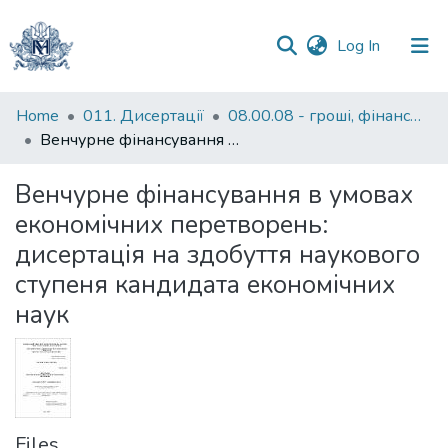
(current)
Log In
Communities
Home
011. Дисертації
08.00.08 - гроші, фінанси і кредит
&
Венчурнe фінансування в умовах економічних перетворень: дисертація на здобуття наукового ступеня кандидата економічних наук
Collections
Венчурнe фінансування в умовах
All of DSpace
економічних перетворень:
дисертація на здобуття наукового
Statistics
ступеня кандидата економічних
наук
Files