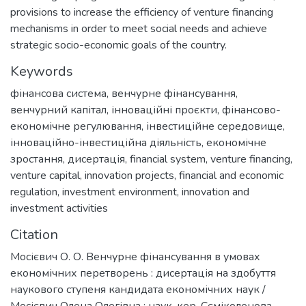
provisions to increase the efficiency of venture financing
mechanisms in order to meet social needs and achieve
strategic socio-economic goals of the country.
Keywords
фінансова система
,
венчурне фінансування
,
венчурний капітал
,
інноваційні проєкти
,
фінансово-
економічне регулювання
,
інвестиційне середовище
,
інноваційно-інвестиційна діяльність
,
економічне
зростання
,
дисертація
,
financial system
,
venture financing
,
venture capital
,
innovation projects
,
financial and economic
regulation
,
investment environment
,
innovation and
investment activities
Citation
Мосієвич О. О. Венчурне фінансування в умовах
економічних перетворень : дисертація на здобуття
наукового ступеня кандидата економічних наук /