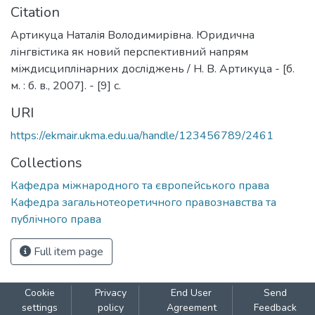
Citation
Артикуца Наталія Володимирівна. Юридична
лінгвістика як новий перспективний напрям
міждисциплінарних досліджень / Н. В. Артикуца - [б.
м. : б. в., 2007]. - [9] с.
URI
https://ekmair.ukma.edu.ua/handle/123456789/2461
Collections
Кафедра міжнародного та європейського права
Кафедра загальнотеоретичного правознавства та
публічного права
Full item page
Cookie
Privacy
End User
Send
settings
policy
Agreement
Feedback