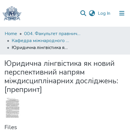
(current)
Log In
Communities
Home
004. Факультет правничих наук
&
Кафедра міжнародного та європейського права
Collections
Юридична лінгвістика як новий перспективний напрям міждисциплінарних досліджень: [препринт]
All of DSpace
Юридична лінгвістика як новий
перспективний напрям
Statistics
міждисциплінарних досліджень:
[препринт]
Files