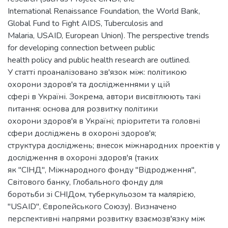
International Renaissance Foundation, the World Bank,
Global Fund to Fight AIDS, Tuberculosis and
Malaria, USAID, European Union). The perspective trends
for developing connection between public
health policy and public health research are outlined.
У статті проаналізовано зв'язок між: політикою
охорони здоров'я та дослідженнями у цій
сфері в Україні. Зокрема, автори висвітлюють такі
питання: основа для розвитку політики
охорони здоров'я в Україні; пріоритети та головні
сфери досліджень в охороні здоров'я;
структура досліджень; внесок міжнародних проектів у
дослідження в охороні здоров'я (таких
як "СІНД", Міжнародного фонду "Відродження",
Світового банку, Глобального фонду для
боротьби зі СНІДом, туберкульозом та малярією,
"USAID", Європейського Союзу). Визначено
перспективні напрями розвитку взаємозв'язку між