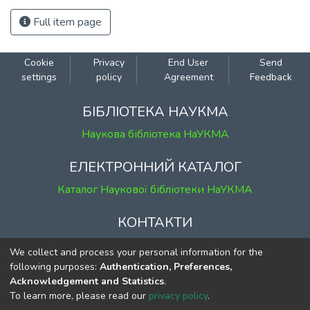
Full item page
Cookie
Privacy
End User
Send
settings
policy
Agreement
Feedback
БІБЛІОТЕКА НАУКМА
Наукова бібліотека НаУКМА
ЕЛЕКТРОННИЙ КАТАЛОГ
Каталог Наукової бібліотеки НаУКМА
КОНТАКТИ
м. Київ, вул. Григорія Сковороди, 2
We collect and process your personal information for the
к. 1, к. 120
following purposes:
Authentication, Preferences,
Acknowledgement and Statistics
.
тел.
(044) 463-69-31
To learn more, please read our
privacy policy
.
ekmair@ukma.edu.ua