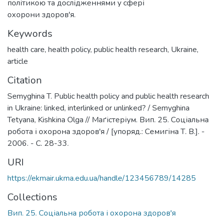
політикою та дослідженнями у сфері
охорони здоров'я.
Keywords
health care
,
health policy
,
public health research
,
Ukraine
,
article
Citation
Semyghina T. Public health policy and public health research
in Ukraine: linked, interlinked or unlinked? / Semyghina
Tetyana, Kishkina Olga // Маґістеріум. Вип. 25. Соціальна
робота і охорона здоров'я / [упоряд.: Семигіна Т. В.]. -
2006. - С. 28-33.
URI
https://ekmair.ukma.edu.ua/handle/123456789/14285
Collections
Вип. 25. Соціальна робота і охорона здоров'я