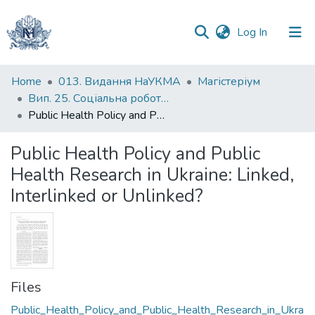
(current)
Log In
Communities
Home
013. Видання НаУКМА
Магістеріум
&
Вип. 25. Соціальна робота і охорона здоров'я
Collections
Public Health Policy and Public Health Research in Ukraine: Linked, Interlinked or Unlinked?
All of DSpace
Public Health Policy and Public
Health Research in Ukraine: Linked,
Statistics
Interlinked or Unlinked?
Files
Public_Health_Policy_and_Public_Health_Research_in_Ukra