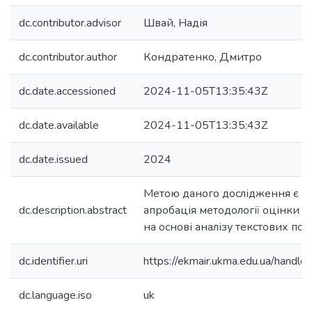
dc.contributor.advisor
Швай, Надія
dc.contributor.author
Кондратенко, Дмитро
dc.date.accessioned
2024-11-05T13:35:43Z
dc.date.available
2024-11-05T13:35:43Z
dc.date.issued
2024
Метою даного дослідження є р
dc.description.abstract
апробація методології оцінки м
на основі аналізу текстових пов
dc.identifier.uri
https://ekmair.ukma.edu.ua/han
dc.language.iso
uk