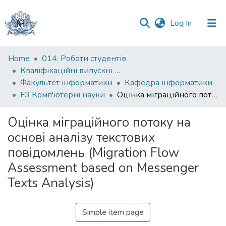
(current)
Log In
Communities
Home
014. Роботи студентів
&
Кваліфікаційні випускні роботи здобувачів вищої освіти бакалаврських програм
Collections
Факультет інформатики
Кафедра інформатики
F3 Комп'ютерні науки
Оцінка міграційного потоку на основі аналізу текстових повідомлень (Migration Flow Assessment based on Messenger Texts Analysis)
All of DSpace
Оцінка міграційного потоку на
Statistics
основі аналізу текстових
повідомлень (Migration Flow
Assessment based on Messenger
Texts Analysis)
Simple item page