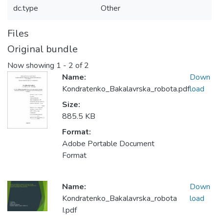
dc.type
Other
Files
Original bundle
Now showing
1 - 2 of 2
Name:
Down
Kondratenko_Bakalavrska_robota.pdf
load
Size:
885.5 KB
Format:
Adobe Portable Document
Format
Name:
Down
Kondratenko_Bakalavrska_robota
load
І.pdf