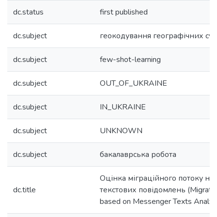
dc.status
first published
dc.subject
геокодування географічних сут
dc.subject
few-shot-learning
dc.subject
OUT_OF_UKRAINE
dc.subject
IN_UKRAINE
dc.subject
UNKNOWN
dc.subject
бакалаврська робота
Оцінка міграційного потоку на 
dc.title
текстових повідомлень (Migrati
based on Messenger Texts Analys